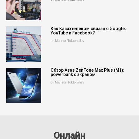
Как Казахтелеком связан с Google,
YouTube и Facebook?
от Mansur Toktonaliev
Обзор Asus ZenFone Max Plus (M1):
powerbank с экраном
от Mansur Toktonaliev
Онлайн