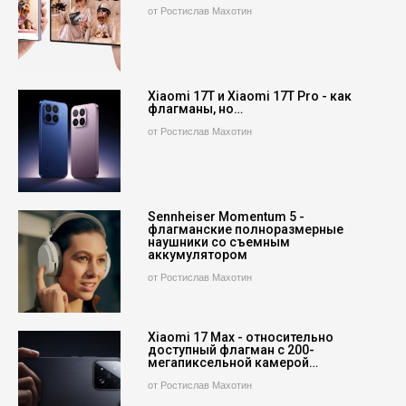
от Ростислав Махотин
Xiaomi 17T и Xiaomi 17T Pro - как
флагманы, но…
от Ростислав Махотин
Sennheiser Momentum 5 -
флагманские полноразмерные
наушники со съемным
аккумулятором
от Ростислав Махотин
Xiaomi 17 Max - относительно
доступный флагман с 200-
мегапиксельной камерой…
от Ростислав Махотин