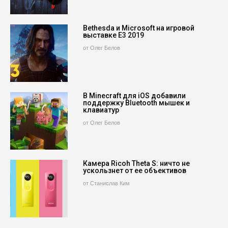
Bethesda и Microsoft на игровой
выставке E3 2019
от Олег Белов
В Minecraft для iOS добавили
поддержку Bluetooth мышек и
клавиатур
от Олег Белов
Камера Ricoh Theta S: ничто не
ускользнет от ее объективов
от Станислав Ким