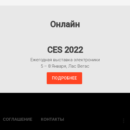
Онлайн
CES 2022
Ежегодная выставка электроники
5 – 8 Января, Лас Вегас
ПОДРОБНЕЕ
Взлететь!
СОГЛАШЕНИЕ
КОНТАКТЫ
more_vert