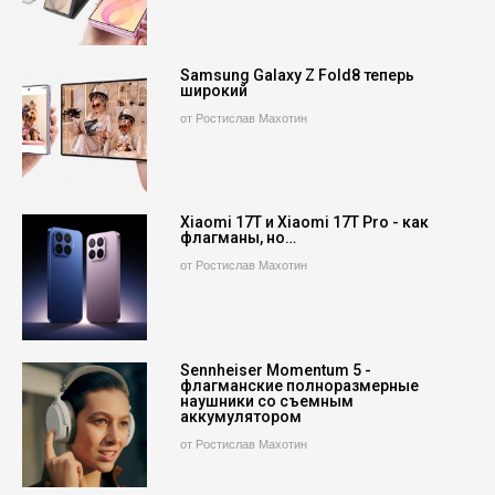
Samsung Galaxy Z Fold8 теперь
широкий
от Ростислав Махотин
Xiaomi 17T и Xiaomi 17T Pro - как
флагманы, но…
от Ростислав Махотин
Sennheiser Momentum 5 -
флагманские полноразмерные
наушники со съемным
аккумулятором
от Ростислав Махотин