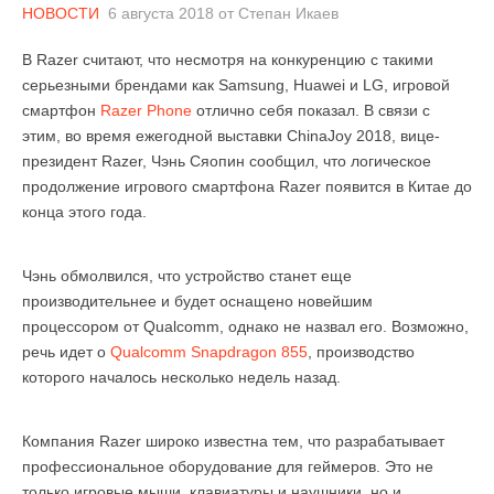
НОВОСТИ
6 августа 2018
от
Степан Икаев
В Razer считают, что несмотря на конкуренцию с такими
серьезными брендами как Samsung, Huawei и LG, игровой
смартфон
Razer Phone
отлично себя показал. В связи с
этим, во время ежегодной выставки ChinaJoy 2018, вице-
президент Razer, Чэнь Сяопин сообщил, что логическое
продолжение игрового смартфона Razer появится в Китае до
конца этого года.
Чэнь обмолвился, что устройство станет еще
производительнее и будет оснащено новейшим
процессором от Qualcomm, однако не назвал его. Возможно,
речь идет о
Qualcomm Snapdragon 855
, производство
которого началось несколько недель назад.
Компания Razer широко известна тем, что разрабатывает
профессиональное оборудование для геймеров. Это не
только игровые мыши, клавиатуры и наушники, но и