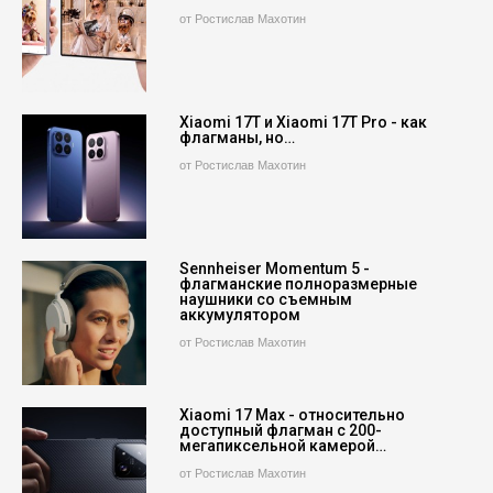
от Ростислав Махотин
Xiaomi 17T и Xiaomi 17T Pro - как
флагманы, но…
от Ростислав Махотин
Sennheiser Momentum 5 -
флагманские полноразмерные
наушники со съемным
аккумулятором
от Ростислав Махотин
Xiaomi 17 Max - относительно
доступный флагман с 200-
мегапиксельной камерой…
от Ростислав Махотин