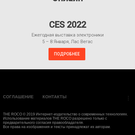
CES 2022
Ежегодная выставка электроники
5 – 8 Января, Лас Вегас
ПОДРОБНЕЕ
Взлететь!
СОГЛАШЕНИЕ
КОНТАКТЫ
more_vert
THE ROCO © 2019 Интернет-издательство о современных технологиях.
Использование материалов THE ROCO разрешено только с
предварительного согласия правообладателя.
Все права на изображения и тексты принадлежат их авторам.