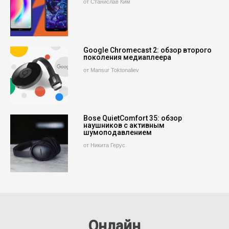
от Станислав Ким
Google Chromecast 2: обзор второго
поколения медиаплеера
от Mansur Toktonaliev
Bose QuietComfort 35: обзор
наушников с активным
шумоподавлением
от Никита Герус
Онлайн