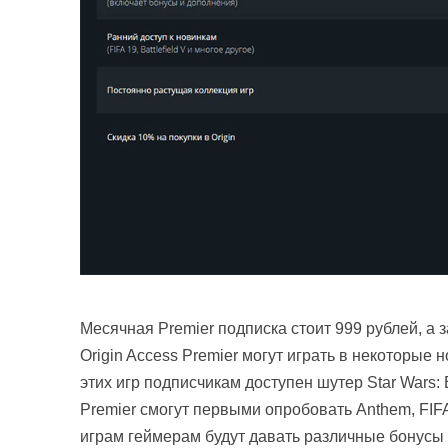
Месячная Premier подписка стоит 999 рублей, а з
Origin Access Premier могут играть в некоторые
этих игр подписчикам доступен шутер Star Wars: B
Premier смогут первыми опробовать Anthem, FIFA 
играм геймерам будут давать различные бонусы и