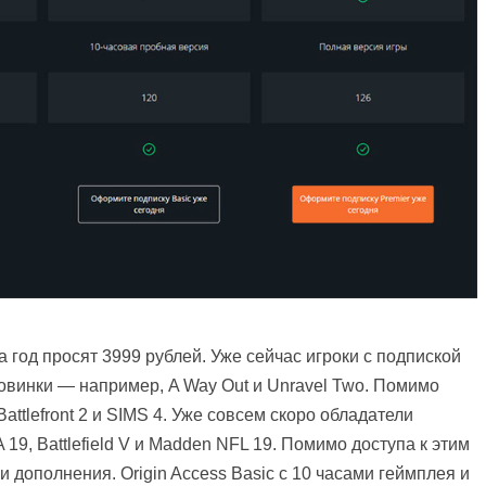
а год просят 3999 рублей. Уже сейчас игроки с подпиской
 новинки — например, A Way Out и Unravel Two. Помимо
attlefront 2 и SIMS 4. Уже совсем скоро обладатели
19, Battlefield V и Madden NFL 19. Помимо доступа к этим
 дополнения. Origin Access Basic c 10 часами геймплея и