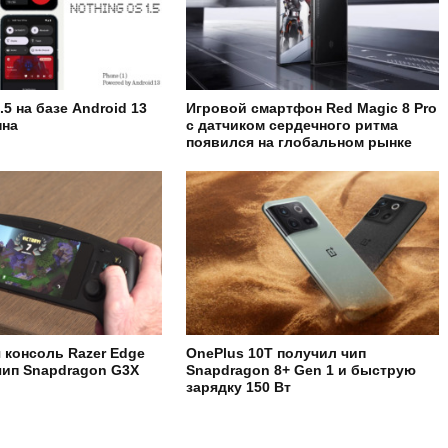
.5 на базе Android 13
Игровой смартфон Red Magic 8 Pro
пна
с датчиком сердечного ритма
появился на глобальном рынке
 консоль Razer Edge
OnePlus 10T получил чип
чип Snapdragon G3X
Snapdragon 8+ Gen 1 и быструю
зарядку 150 Вт