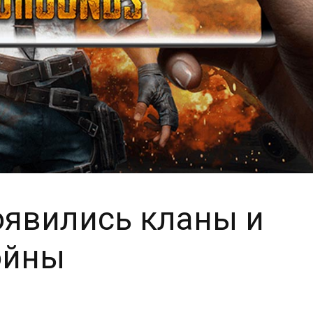
оявились кланы и
ойны