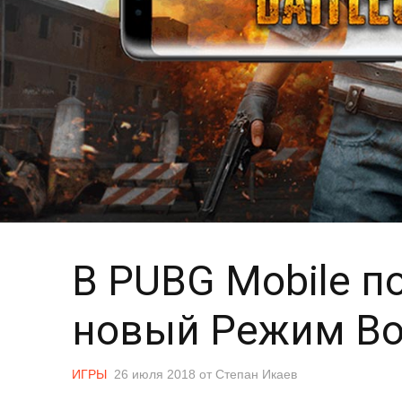
В PUBG Mobile п
новый Режим В
ИГРЫ
26 июля 2018
от
Степан Икаев