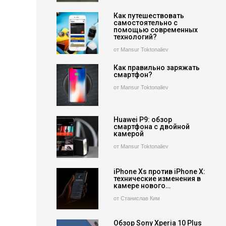
Как путешествовать
самостоятельно с
помощью современных
технологий?
от Mansur Toktonaliev
Как правильно заряжать
смартфон?
от Mansur Toktonaliev
Huawei P9: обзор
смартфона с двойной
камерой
от Mansur Toktonaliev
iPhone Xs против iPhone X:
технические изменения в
камере нового…
от Станислав Ким
Обзор Sony Xperia 10 Plus