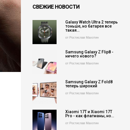
СВЕЖИЕ НОВОСТИ
Galaxy Watch Ultra 2 теперь
тоньше, но батарея все
такая…
от Ростислав Махотин
Samsung Galaxy Z Flip8 -
ничего нового?
от Ростислав Махотин
Samsung Galaxy Z Fold8
теперь широкий
от Ростислав Махотин
Xiaomi 17T и Xiaomi 17T
Pro - как флагманы, но…
от Ростислав Махотин