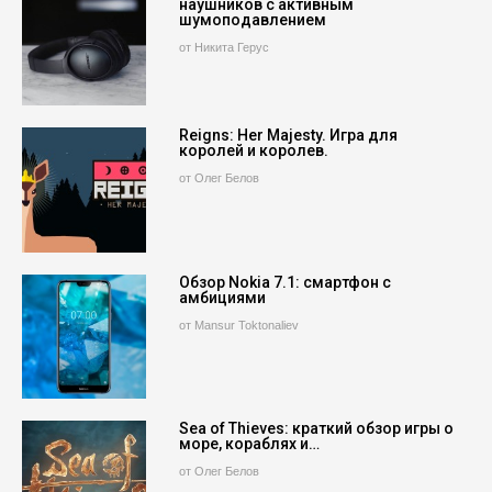
наушников с активным
шумоподавлением
от Никита Герус
Reigns: Her Majesty. Игра для
королей и королев.
от Олег Белов
Обзор Nokia 7.1: смартфон с
амбициями
от Mansur Toktonaliev
Sea of Thieves: краткий обзор игры о
море, кораблях и…
от Олег Белов