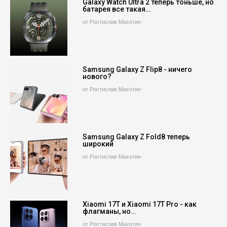
Galaxy Watch Ultra 2 теперь тоньше, но
батарея все такая…
от Ростислав Махотин
Samsung Galaxy Z Flip8 - ничего
нового?
от Ростислав Махотин
Samsung Galaxy Z Fold8 теперь
широкий
от Ростислав Махотин
Xiaomi 17T и Xiaomi 17T Pro - как
флагманы, но…
от Ростислав Махотин