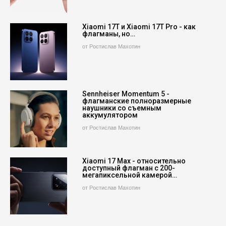
Xiaomi 17T и Xiaomi 17T Pro - как
флагманы, но…
от Ростислав Махотин
Sennheiser Momentum 5 -
флагманские полноразмерные
наушники со съемным
аккумулятором
от Ростислав Махотин
Xiaomi 17 Max - относительно
доступный флагман с 200-
мегапиксельной камерой…
от Ростислав Махотин