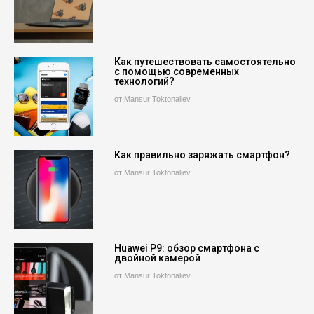
Как путешествовать самостоятельно
с помощью современных
технологий?
от Mansur Toktonaliev
Как правильно заряжать смартфон?
от Mansur Toktonaliev
Huawei P9: обзор смартфона с
двойной камерой
от Mansur Toktonaliev