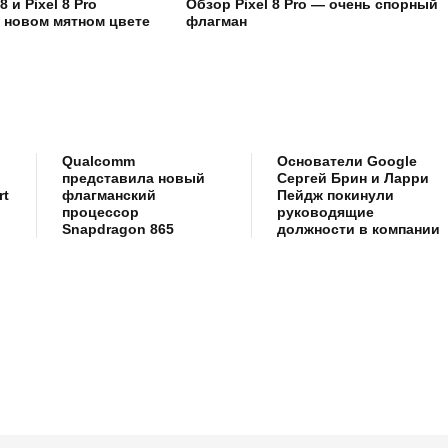
8 и Pixel 8 Pro
Обзор Pixel 8 Pro — очень спорный
 новом мятном цвете
флагман
Qualcomm
Основатели Google
представила новый
Сергей Брин и Ларри
rt
флагманский
Пейдж покинули
процессор
руководящие
Snapdragon 865
должности в компании