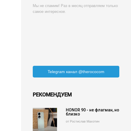
Мы не спамим! Раз в месяц отправляем только
самое интересное.
Telegram канал @therococom
РЕКОМЕНДУЕМ
HONOR 90 - не флагман, но
близко
от Ростислав Махотин