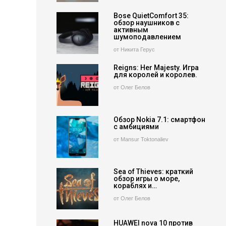
Bose QuietComfort 35:
обзор наушников с
активным
шумоподавлением
от Никита Герус
Reigns: Her Majesty. Игра
для королей и королев.
от Олег Белов
Обзор Nokia 7.1: смартфон
с амбициями
от Mansur Toktonaliev
Sea of Thieves: краткий
обзор игры о море,
кораблях и…
от Олег Белов
HUAWEI nova 10 против