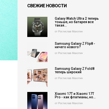
СВЕЖИЕ НОВОСТИ
Galaxy Watch Ultra 2 теперь
тоньше, но батарея все
такая…
от Ростислав Махотин
Samsung Galaxy Z Flip8 -
ничего нового?
от Ростислав Махотин
Samsung Galaxy Z Fold8
теперь широкий
от Ростислав Махотин
Xiaomi 17T и Xiaomi 17T
Pro - как флагманы, но…
от Ростислав Махотин