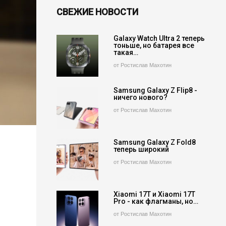
СВЕЖИЕ НОВОСТИ
Galaxy Watch Ultra 2 теперь
тоньше, но батарея все
такая…
от Ростислав Махотин
Samsung Galaxy Z Flip8 -
ничего нового?
от Ростислав Махотин
Samsung Galaxy Z Fold8
теперь широкий
от Ростислав Махотин
Xiaomi 17T и Xiaomi 17T
Pro - как флагманы, но…
от Ростислав Махотин