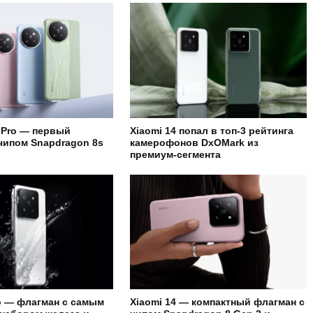
4 Pro — первый
Xiaomi 14 попал в топ-3 рейтинга
чипом Snapdragon 8s
камерофонов DxOMark из
премиум-сегмента
ro — флагман с самым
Xiaomi 14 — компактный флагман с