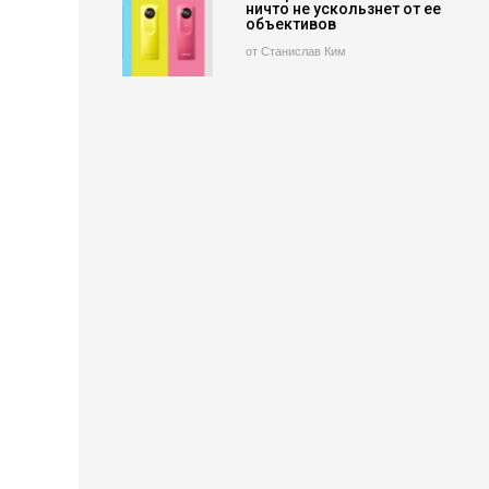
ничто не ускользнет от ее
объективов
от Станислав Ким