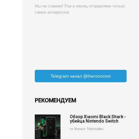
Мы не спамим! Раз в месяц отправляем только
самое интересное.
Telegram канал @therococom
РЕКОМЕНДУЕМ
Обзор Xiaomi Black Shark -
убийца Nintendo Switch
от Mansur Toktonaliev