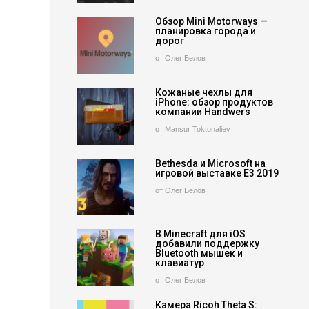
Обзор Mini Motorways —
планировка города и
дорог
от Олег Белов
Кожаные чехлы для
iPhone: обзор продуктов
компании Handwers
от Mansur Toktonaliev
Bethesda и Microsoft на
игровой выставке E3 2019
от Олег Белов
В Minecraft для iOS
добавили поддержку
Bluetooth мышек и
клавиатур
от Олег Белов
Камера Ricoh Theta S: