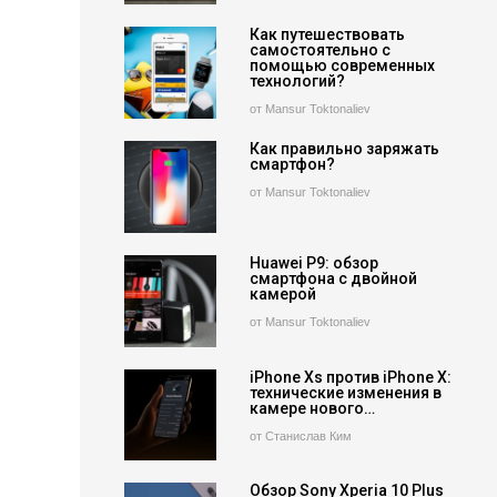
Как путешествовать
самостоятельно с
помощью современных
технологий?
от Mansur Toktonaliev
Как правильно заряжать
смартфон?
от Mansur Toktonaliev
Huawei P9: обзор
смартфона с двойной
камерой
от Mansur Toktonaliev
iPhone Xs против iPhone X:
технические изменения в
камере нового…
от Станислав Ким
Обзор Sony Xperia 10 Plus