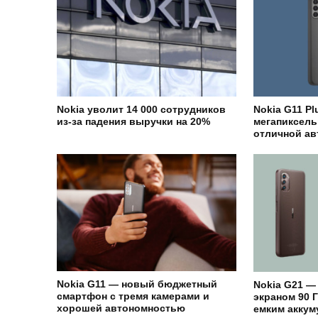
Nokia уволит 14 000 сотрудников
Nokia G11 Pl
из-за падения выручки на 20%
мегапиксель
отличной а
Nokia G11 — новый бюджетный
Nokia G21 —
смартфон с тремя камерами и
экраном 90 Г
хорошей автономностью
емким акку