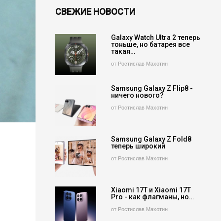
СВЕЖИЕ НОВОСТИ
Galaxy Watch Ultra 2 теперь
тоньше, но батарея все
такая…
от Ростислав Махотин
Samsung Galaxy Z Flip8 -
ничего нового?
от Ростислав Махотин
Samsung Galaxy Z Fold8
теперь широкий
от Ростислав Махотин
Xiaomi 17T и Xiaomi 17T
Pro - как флагманы, но…
от Ростислав Махотин