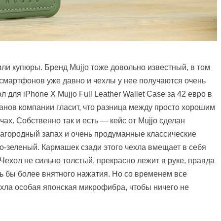
ли купюры. Бренд Mujjo тоже довольно известный, в том
 смартфонов уже давно и чехлы у нее получаются очень
для iPhone X Mujjo Full Leather Wallet Case за 42 евро в
анов компании гласит, что разница между просто хорошим
х. Собственно так и есть — кейс от Mujjo сделан
лагородный запах и очень продуманные классические
о-зеленый. Кармашек сзади этого чехла вмещает в себя
 Чехол не сильно толстый, прекрасно лежит в руке, правда
ь бы более внятного нажатия. Но со временем все
ехла особая японская микрофибра, чтобы ничего не