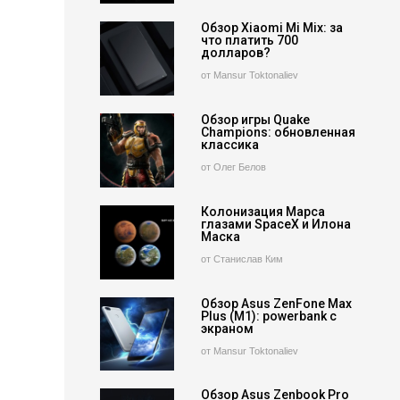
Обзор Xiaomi Mi Mix: за
что платить 700
долларов?
от Mansur Toktonaliev
Обзор игры Quake
Champions: обновленная
классика
от Олег Белов
Колонизация Марса
глазами SpaceX и Илона
Маска
от Станислав Ким
Обзор Asus ZenFone Max
Plus (M1): powerbank с
экраном
от Mansur Toktonaliev
Обзор Asus Zenbook Pro