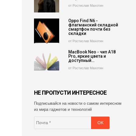
от Ростислав Махотин
Oppo Find N6 -
флагманский складной
смартфон почти без
складки
от Ростислав Махотин
MacBook Neo - чип A18
Pro, яркие цвета и
доступный…
от Ростислав Махотин
НЕ ПРОПУСТИ ИНТЕРЕСНОЕ
Подписывайся на новости о самом интересном
из мира гаджетов и технологий