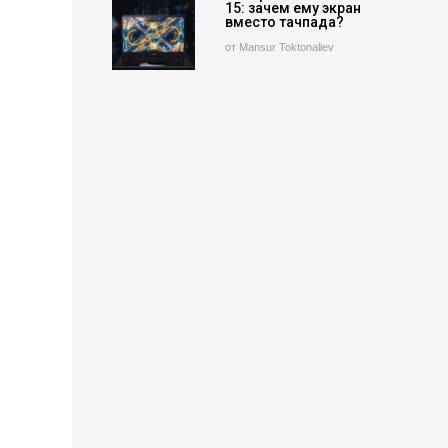
15: зачем ему экран
вместо тачпада?
от Mansur Toktonaliev