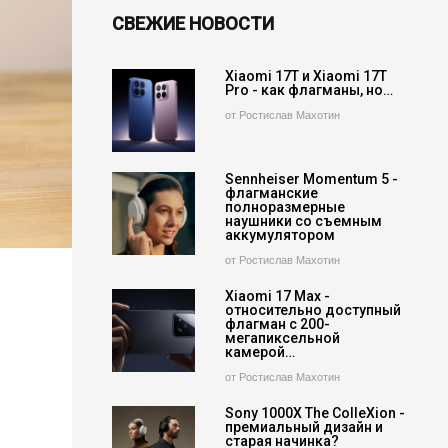
СВЕЖИЕ НОВОСТИ
Xiaomi 17T и Xiaomi 17T
Pro - как флагманы, но…
от Ростислав Махотин
Sennheiser Momentum 5 -
флагманские
полноразмерные
наушники со съемным
аккумулятором
от Ростислав Махотин
Xiaomi 17 Max -
относительно доступный
флагман с 200-
мегапиксельной
камерой…
от Ростислав Махотин
Sony 1000X The ColleXion -
премиальный дизайн и
старая начинка?