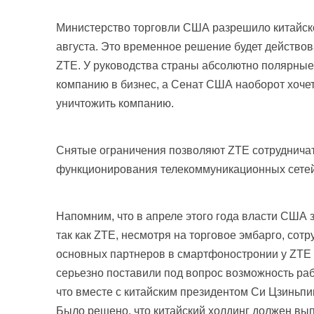
Министерство торговли США разрешило китайско
августа. Это временное решение будет действова
ZTE. У руководства страны абсолютно полярные
компанию в бизнес, а Сенат США наоборот хочет
уничтожить компанию.
Снятые ограничения позволяют ZTE сотрудничат
функционирования телекоммуникационных сетей и
Напомним, что в апреле этого года власти США 
так как ZTE, несмотря на торговое эмбарго, сот
основных партнеров в смартфоностронии у ZTE
серьезно поставили под вопрос возможность ра
что вместе с китайским президентом Си Цзиньпи
Было решено, что китайский холдинг должен вып