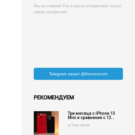
Мы не спамим! Раз в месяц отправляем только
самое интересное.
Telegram канал @therococom
РЕКОМЕНДУЕМ
Три месяца с iPhone 13
Mini и сравнение с 12…
от Олег Белов