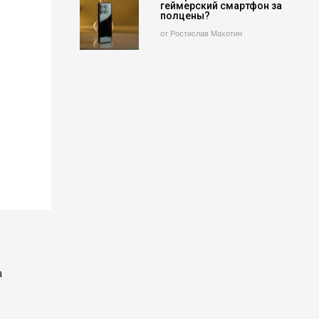
геймерский смартфон за
полцены?
от Ростислав Махотин