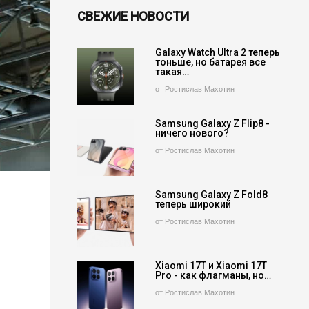
СВЕЖИЕ НОВОСТИ
Galaxy Watch Ultra 2 теперь
тоньше, но батарея все
такая…
от Ростислав Махотин
Samsung Galaxy Z Flip8 -
ничего нового?
от Ростислав Махотин
Samsung Galaxy Z Fold8
теперь широкий
от Ростислав Махотин
Xiaomi 17T и Xiaomi 17T
Pro - как флагманы, но…
от Ростислав Махотин