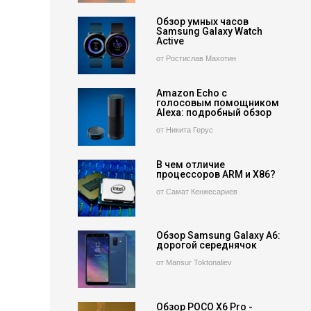
Обзор умных часов
Samsung Galaxy Watch
Active
от Ростислав Махотин
Amazon Echo с
голосовым помощником
Alexa: подробный обзор
от Никита Герус
В чем отличие
процессоров ARM и X86?
от Самат Кенжесариев
Обзор Samsung Galaxy A6:
дорогой середнячок
от Mansur Toktonaliev
Обзор POCO X6 Pro -