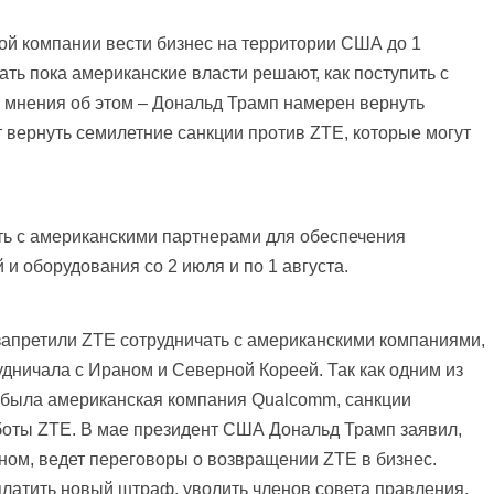
й компании вести бизнес на территории США до 1
ть пока американские власти решают, как поступить с
 мнения об этом – Дональд Трамп намерен вернуть
 вернуть семилетние санкции против ZTE, которые могут
ь с американскими партнерами для обеспечения
 оборудования со 2 июля и по 1 августа.
запретили ZTE сотрудничать с американскими компаниями,
рудничала с Ираном и Северной Кореей. Так как одним из
 была американская компания Qualcomm, санкции
боты ZTE. В мае президент США Дональд Трамп заявил,
ном, ведет переговоры о возвращении ZTE в бизнес.
латить новый штраф, уволить членов совета правления,