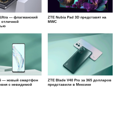
 Ultra — флагманский
ZTE Nubia Pad 3D представят на
 отличной
MWC
тью
S — новый смартфон
ZTE Blade V40 Pro за 365 долларов
овня с невидимой
представили в Мексике