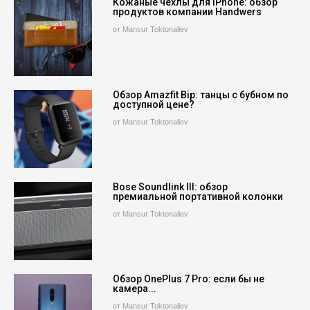
Кожаные чехлы для iPhone: обзор
продуктов компании Handwers
от Mansur Toktonaliev
Обзор Amazfit Bip: танцы с бубном по
доступной цене?
от Mansur Toktonaliev
Bose Soundlink III: обзор
премиальной портативной колонки
от Mansur Toktonaliev
Обзор OnePlus 7 Pro: если бы не
камера...
от Mansur Toktonaliev