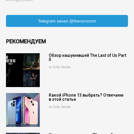
Telegram канал @therococom
РЕКОМЕНДУЕМ
Обзор нашумевшей The Last of Us Part
II
от Олег Белов
Какой iPhone 13 выбрать? Отвечаем
в этой статье
от Олег Белов