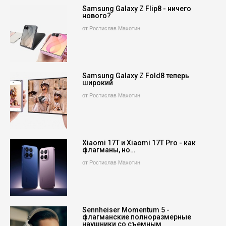
Samsung Galaxy Z Flip8 - ничего
нового?
от Ростислав Махотин
Samsung Galaxy Z Fold8 теперь
широкий
от Ростислав Махотин
Xiaomi 17T и Xiaomi 17T Pro - как
флагманы, но…
от Ростислав Махотин
Sennheiser Momentum 5 -
флагманские полноразмерные
наушники со съемным