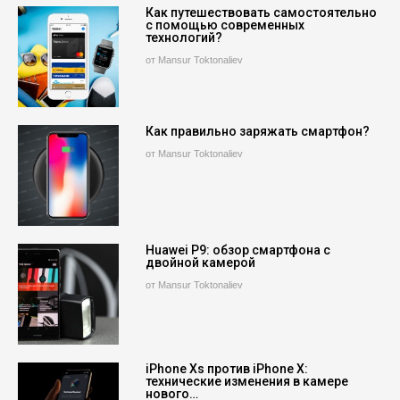
Как путешествовать самостоятельно
с помощью современных
технологий?
от Mansur Toktonaliev
Как правильно заряжать смартфон?
от Mansur Toktonaliev
Huawei P9: обзор смартфона с
двойной камерой
от Mansur Toktonaliev
iPhone Xs против iPhone X:
технические изменения в камере
нового…