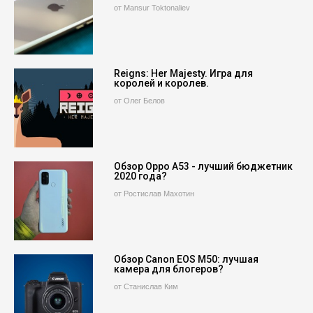
от Mansur Toktonaliev
Reigns: Her Majesty. Игра для
королей и королев.
от Олег Белов
Обзор Oppo A53 - лучший бюджетник
2020 года?
от Ростислав Махотин
Обзор Canon EOS M50: лучшая
камера для блогеров?
от Станислав Ким