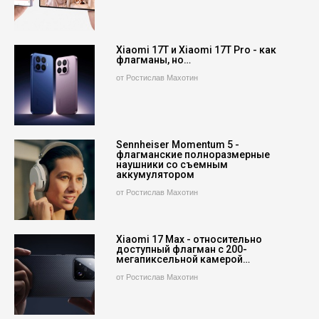
Xiaomi 17T и Xiaomi 17T Pro - как
флагманы, но…
от Ростислав Махотин
Sennheiser Momentum 5 -
флагманские полноразмерные
наушники со съемным
аккумулятором
от Ростислав Махотин
Xiaomi 17 Max - относительно
доступный флагман с 200-
мегапиксельной камерой…
от Ростислав Махотин