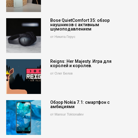
Bose QuietComfort 35: обзор
наушников с активным
шумоподавлением
от Никита Герус
Reigns: Her Majesty. Игра для
королей и королев.
от Олег Белов
Обзор Nokia 7.1: смартфон с
амбициями
от Mansur Toktonaliev