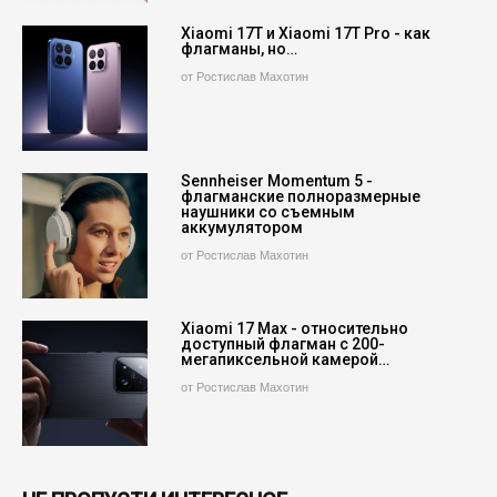
Xiaomi 17T и Xiaomi 17T Pro - как
флагманы, но…
от Ростислав Махотин
Sennheiser Momentum 5 -
флагманские полноразмерные
наушники со съемным
аккумулятором
от Ростислав Махотин
Xiaomi 17 Max - относительно
доступный флагман с 200-
мегапиксельной камерой…
от Ростислав Махотин