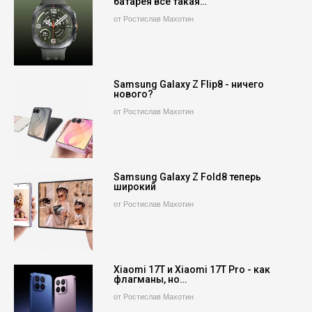
батарея все такая…
от Ростислав Махотин
Samsung Galaxy Z Flip8 - ничего
нового?
от Ростислав Махотин
Samsung Galaxy Z Fold8 теперь
широкий
от Ростислав Махотин
Xiaomi 17T и Xiaomi 17T Pro - как
флагманы, но…
от Ростислав Махотин