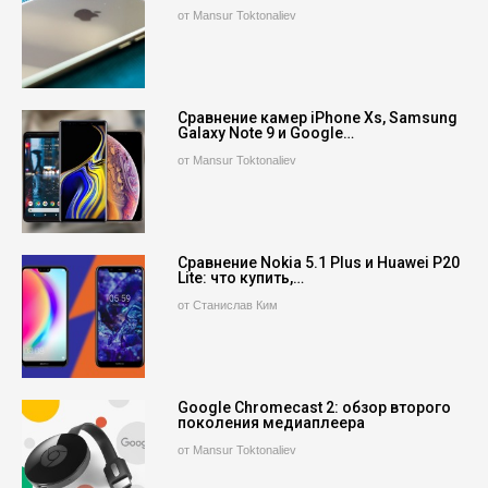
от Mansur Toktonaliev
Сравнение камер iPhone Xs, Samsung
Galaxy Note 9 и Google…
от Mansur Toktonaliev
Сравнение Nokia 5.1 Plus и Huawei P20
Lite: что купить,…
от Станислав Ким
Google Chromecast 2: обзор второго
поколения медиаплеера
от Mansur Toktonaliev