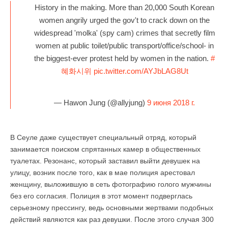
History in the making. More than 20,000 South Korean
women angrily urged the gov't to crack down on the
widespread 'molka' (spy cam) crimes that secretly film
women at public toilet/public transport/office/school- in
the biggest-ever protest held by women in the nation.
#
혜화시위
pic.twitter.com/AYJbLAG8Ut
— Hawon Jung (@allyjung)
9 июня 2018 г.
В Сеуле даже существует специальный отряд, который
занимается поиском спрятанных камер в общественных
туалетах. Резонанс, который заставил выйти девушек на
улицу, возник после того, как в мае полиция арестовал
женщину, выложившую в сеть фотографию голого мужчины
без его согласия. Полиция в этот момент подверглась
серьезному прессингу, ведь основными жертвами подобных
действий являются как раз девушки. После этого случая 300