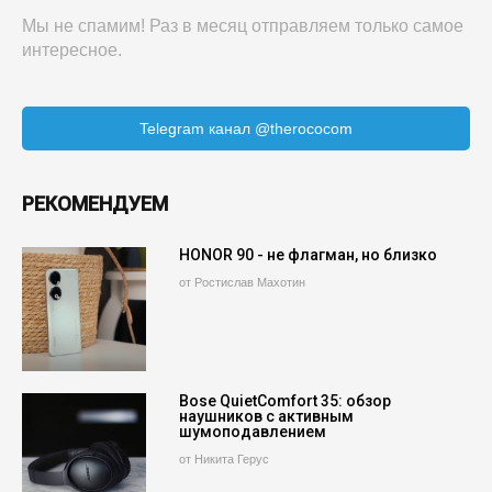
Мы не спамим! Раз в месяц отправляем только самое
интересное.
Telegram канал @therococom
РЕКОМЕНДУЕМ
HONOR 90 - не флагман, но близко
от Ростислав Махотин
Bose QuietComfort 35: обзор
наушников с активным
шумоподавлением
от Никита Герус