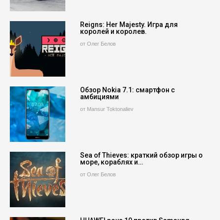
Reigns: Her Majesty. Игра для
королей и королев.
от Олег Белов
Обзор Nokia 7.1: смартфон с
амбициями
от Mansur Toktonaliev
Sea of Thieves: краткий обзор игры о
море, кораблях и…
от Олег Белов