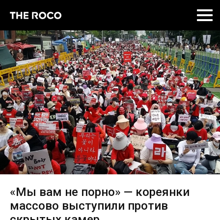
Skip
to
content
«Мы вам не порно» — кореянки
массово выступили против
скрытых камер