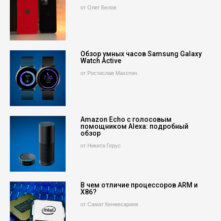
от Олег Белов
Обзор умных часов Samsung Galaxy
Watch Active
от Ростислав Махотин
Amazon Echo с голосовым
помощником Alexa: подробный
обзор
от Никита Герус
В чем отличие процессоров ARM и
X86?
от Самат Кенжесариев