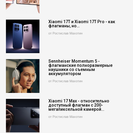
Xiaomi 17T и Xiaomi 17T Pro - как
флагманы, но…
от Ростислав Махотин
Sennheiser Momentum 5 -
флагманские полноразмерные
наушники со съемным
аккумулятором
от Ростислав Махотин
Xiaomi 17 Max - относительно
доступный флагман с 200-
мегапиксельной камерой…
от Ростислав Махотин