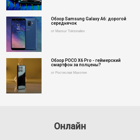
Обзор Samsung Galaxy A6: дорогой
середнячок
от Mansur Toktonaliev
Обзор POCO X6 Pro - геймерский
смартфон за полцены?
от Ростислав Махотин
Онлайн