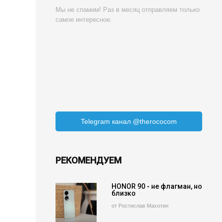
Мы не спамим! Раз в месяц отправляем только
самое интересное.
Telegram канал @therococom
РЕКОМЕНДУЕМ
HONOR 90 - не флагман, но
близко
от Ростислав Махотин