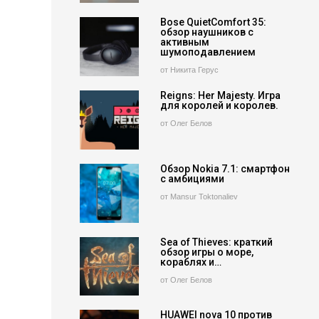
Bose QuietComfort 35:
обзор наушников с
активным
шумоподавлением
от Никита Герус
Reigns: Her Majesty. Игра
для королей и королев.
от Олег Белов
Обзор Nokia 7.1: смартфон
с амбициями
от Mansur Toktonaliev
Sea of Thieves: краткий
обзор игры о море,
кораблях и…
от Олег Белов
HUAWEI nova 10 против