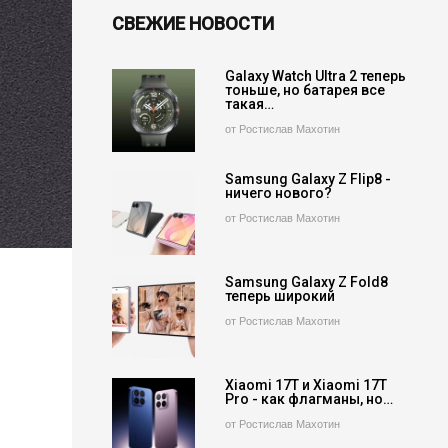
СВЕЖИЕ НОВОСТИ
Galaxy Watch Ultra 2 теперь
тоньше, но батарея все
такая…
от Ростислав Махотин
Samsung Galaxy Z Flip8 -
ничего нового?
от Ростислав Махотин
Samsung Galaxy Z Fold8
теперь широкий
от Ростислав Махотин
Xiaomi 17T и Xiaomi 17T
Pro - как флагманы, но…
от Ростислав Махотин