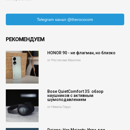
Telegram канал @therococom
РЕКОМЕНДУЕМ
HONOR 90 - не флагман, но близко
от Ростислав Махотин
Bose QuietComfort 35: обзор
наушников с активным
шумоподавлением
от Никита Герус