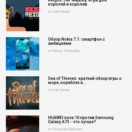
Reigns: Her Majesty. Игра для
королей и королев.
от Олег Белов
Обзор Nokia 7.1: смартфон с
амбициями
от Mansur Toktonaliev
Sea of Thieves: краткий обзор игры о
море, кораблях и…
от Олег Белов
HUAWEI nova 10 против Samsung
Galaxy A73 - что лучше?
от Ростислав Махотин