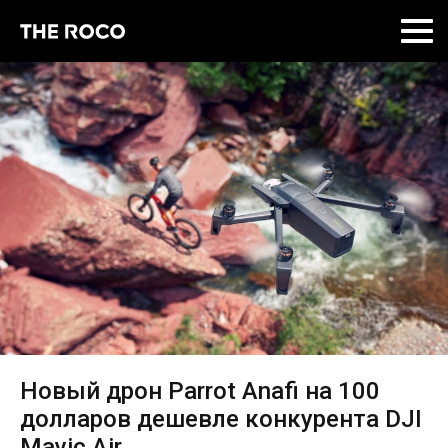
Skip
to
content
Новый дрон Parrot Anafi на 100
долларов дешевле конкурента DJI
Mavic Air