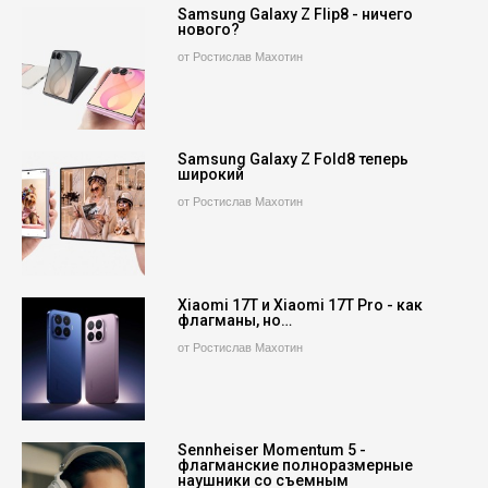
Samsung Galaxy Z Flip8 - ничего
нового?
от Ростислав Махотин
Samsung Galaxy Z Fold8 теперь
широкий
от Ростислав Махотин
Xiaomi 17T и Xiaomi 17T Pro - как
флагманы, но…
от Ростислав Махотин
Sennheiser Momentum 5 -
флагманские полноразмерные
наушники со съемным