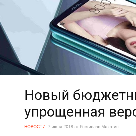
Новый бюджетни
упрощенная верс
НОВОСТИ
7 июня 2018
от
Ростислав Махотин