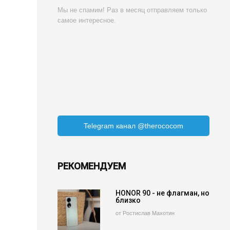
Мы не спамим! Раз в месяц отправляем только
самое интересное.
Telegram канал @therococom
РЕКОМЕНДУЕМ
HONOR 90 - не флагман, но
близко
от Ростислав Махотин