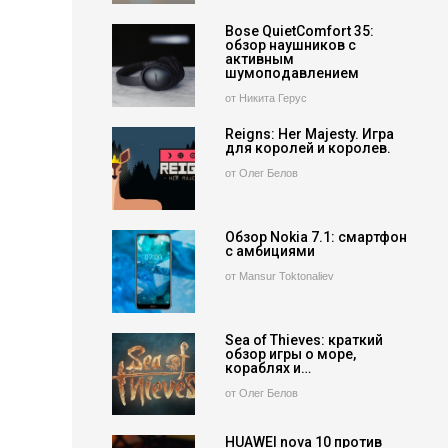
Bose QuietComfort 35:
обзор наушников с
активным
шумоподавлением
от Никита Герус
Reigns: Her Majesty. Игра
для королей и королев.
от Олег Белов
Обзор Nokia 7.1: смартфон
с амбициями
от Mansur Toktonaliev
Sea of Thieves: краткий
обзор игры о море,
кораблях и…
от Олег Белов
HUAWEI nova 10 против