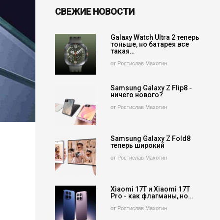
СВЕЖИЕ НОВОСТИ
Galaxy Watch Ultra 2 теперь
тоньше, но батарея все
такая…
от Ростислав Махотин
Samsung Galaxy Z Flip8 -
ничего нового?
от Ростислав Махотин
Samsung Galaxy Z Fold8
теперь широкий
от Ростислав Махотин
Xiaomi 17T и Xiaomi 17T
Pro - как флагманы, но…
от Ростислав Махотин