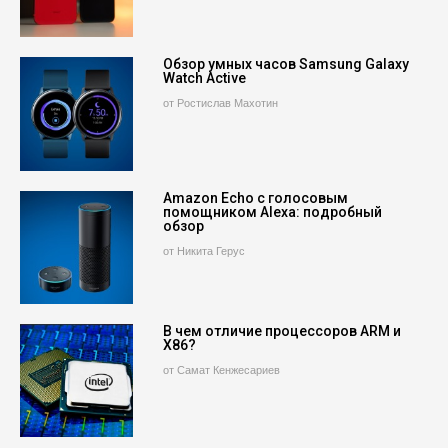
Обзор умных часов Samsung Galaxy
Watch Active
от Ростислав Махотин
Amazon Echo с голосовым
помощником Alexa: подробный
обзор
от Никита Герус
В чем отличие процессоров ARM и
X86?
от Самат Кенжесариев