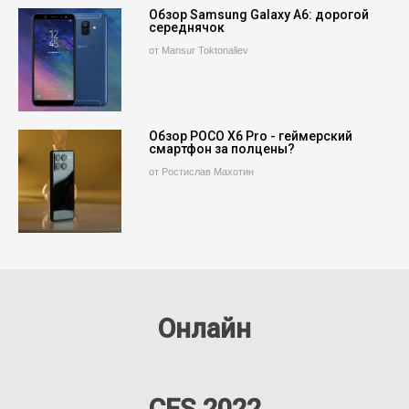
Обзор Samsung Galaxy A6: дорогой
середнячок
от Mansur Toktonaliev
Обзор POCO X6 Pro - геймерский
смартфон за полцены?
от Ростислав Махотин
Онлайн
CES 2022