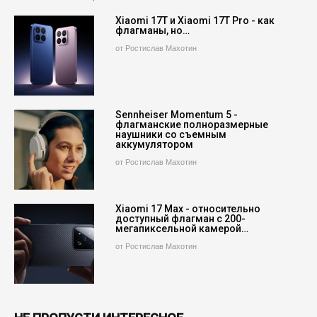
Xiaomi 17T и Xiaomi 17T Pro - как
флагманы, но…
от Ростислав Махотин
Sennheiser Momentum 5 -
флагманские полноразмерные
наушники со съемным
аккумулятором
от Ростислав Махотин
Xiaomi 17 Max - относительно
доступный флагман с 200-
мегапиксельной камерой…
от Ростислав Махотин