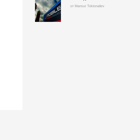
от Mansur Toktonaliev