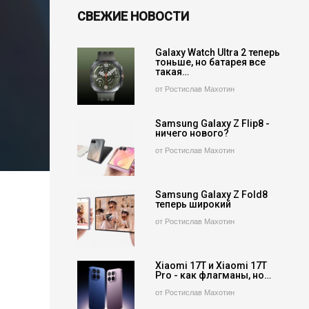
СВЕЖИЕ НОВОСТИ
Galaxy Watch Ultra 2 теперь
тоньше, но батарея все
такая…
от Ростислав Махотин
Samsung Galaxy Z Flip8 -
ничего нового?
от Ростислав Махотин
Samsung Galaxy Z Fold8
теперь широкий
от Ростислав Махотин
Xiaomi 17T и Xiaomi 17T
Pro - как флагманы, но…
от Ростислав Махотин