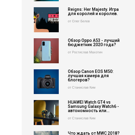
Reigns: Her Majesty. Игра
для королей и королев.
от Олег Белов
Обзор Oppo A53 - лучший
бюджетник 2020 года?
от Ростислав Махотин
Обзор Canon EOS M50:
лучшая камера для
блогеров?
от Станислав Ким
HUAWEI Watch GT4 vs
Samsung Galaxy Watch6 -
автономность или…
от Станислав Ким
Что ждать от MWC 2018?