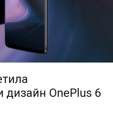
етила
и дизайн OnePlus 6