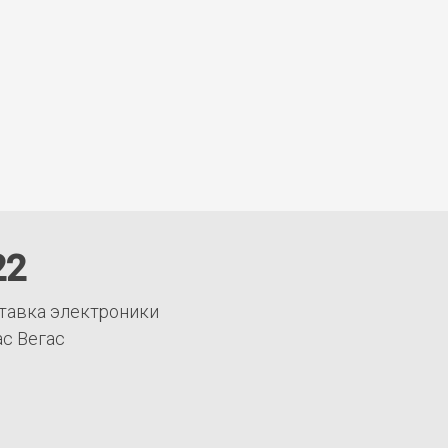
22
тавка электроники
ас Вегас