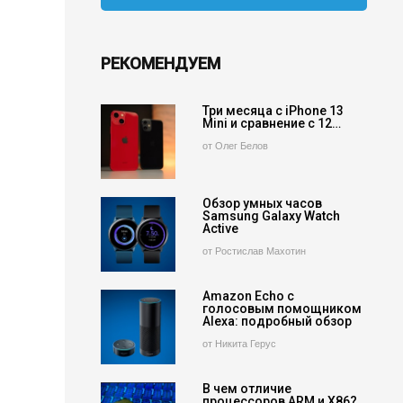
РЕКОМЕНДУЕМ
Три месяца с iPhone 13
Mini и сравнение с 12…
от Олег Белов
Обзор умных часов
Samsung Galaxy Watch
Active
от Ростислав Махотин
Amazon Echo с
голосовым помощником
Alexa: подробный обзор
от Никита Герус
В чем отличие
процессоров ARM и X86?