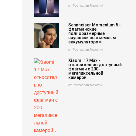
от Ростислав Махотин
Sennheiser Momentum 5 -
флагманские
полноразмерные
наушники со съемным
аккумулятором
от Ростислав Махотин
Xiaomi 17 Max -
относительно доступный
флагман с 200-
мегапиксельной
камерой…
от Ростислав Махотин