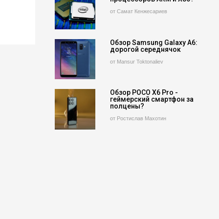
от Самат Кенжесариев
Обзор Samsung Galaxy A6:
дорогой середнячок
от Mansur Toktonaliev
Обзор POCO X6 Pro -
геймерский смартфон за
полцены?
от Ростислав Махотин