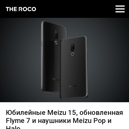
Skip
to
content
Юбилейные Meizu 15, обновленная
Flyme 7 и наушники Meizu Pop и
Halo