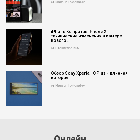
от Mansur Toktonaliev
iPhone Xs против iPhone X:
технические изменения в камере
нового…
от Станислав Ким
Обзор Sony Xperia 10 Plus - длинная
история
от Mansur Toktonaliev
Онлайн