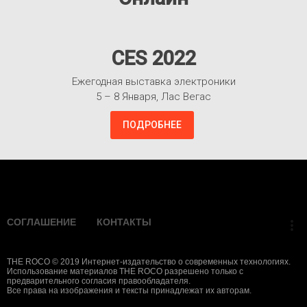
CES 2022
Ежегодная выставка электроники
5 – 8 Января, Лас Вегас
ПОДРОБНЕЕ
Взлететь!
СОГЛАШЕНИЕ
КОНТАКТЫ
more_vert
THE ROCO © 2019 Интернет-издательство о современных технологиях.
Использование материалов THE ROCO разрешено только с
предварительного согласия правообладателя.
Все права на изображения и тексты принадлежат их авторам.