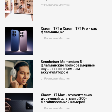
от Ростислав Махотин
Xiaomi 17T и Xiaomi 17T Pro - как
флагманы, но…
от Ростислав Махотин
Sennheiser Momentum 5 -
флагманские полноразмерные
наушники со съемным
аккумулятором
от Ростислав Махотин
Xiaomi 17 Max - относительно
доступный флагман с 200-
мегапиксельной камерой…
от Ростислав Махотин