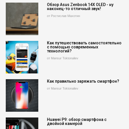
Обзор Asus Zenbook 14X OLED - ну
наконец-то отличный звук!
от Ростислав Махотин
Как путешествовать самостоятельно
с помощью современных
технологий?
от Mansur Toktonaliev
Как правильно заряжать смартфон?
от Mansur Toktonaliev
Huawei P9: обзор смартфона с
двойной камерой