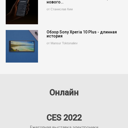
нового…
от Станислав Ким
Обзор Sony Xperia 10 Plus - длинная
история
от Mansur Toktonaliev
Онлайн
CES 2022
Ежегодная выставка электроники