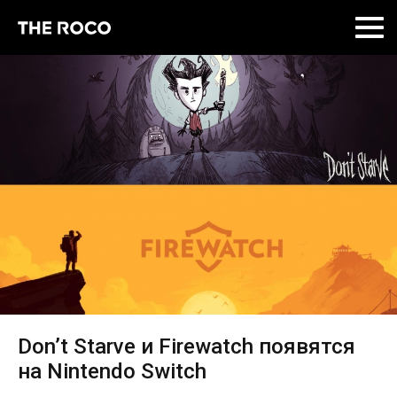
Skip
to
content
Don’t Starve и Firewatch появятся
на Nintendo Switch