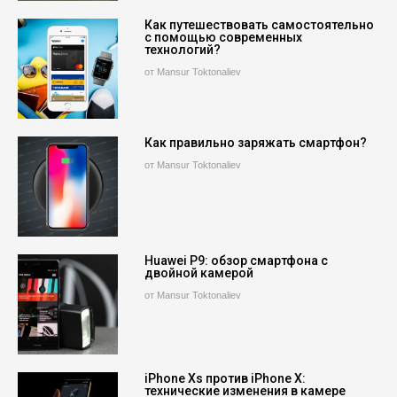
Как путешествовать самостоятельно
с помощью современных
технологий?
от Mansur Toktonaliev
Как правильно заряжать смартфон?
от Mansur Toktonaliev
Huawei P9: обзор смартфона с
двойной камерой
от Mansur Toktonaliev
iPhone Xs против iPhone X:
технические изменения в камере