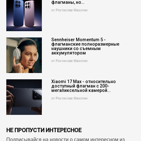
флагманы, но…
от Ростислав Махотин
Sennheiser Momentum 5 -
флагманские полноразмерные
наушники со съемным
аккумулятором
от Ростислав Махотин
Xiaomi 17 Max - относительно
доступный флагман с 200-
мегапиксельной камерой…
от Ростислав Махотин
НЕ ПРОПУСТИ ИНТЕРЕСНОЕ
Подписывайся на новости о самом интересном из