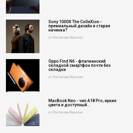
Sony 1000X The ColleXion -
премиальный дизайн и старая
начинка?
от Ростислав Махотин
Oppo Find N6 - флагманский
складной смартфон почти без
складки
от Ростислав Махотин
MacBook Neo - чип A18 Pro, яркие
цвета и доступный…
от Ростислав Махотин