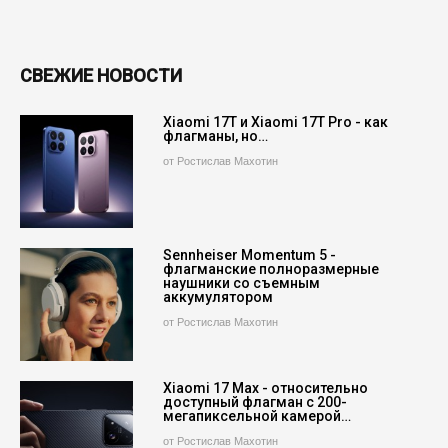
СВЕЖИЕ НОВОСТИ
Xiaomi 17T и Xiaomi 17T Pro - как
флагманы, но…
от Ростислав Махотин
Sennheiser Momentum 5 -
флагманские полноразмерные
наушники со съемным
аккумулятором
от Ростислав Махотин
Xiaomi 17 Max - относительно
доступный флагман с 200-
мегапиксельной камерой…
от Ростислав Махотин