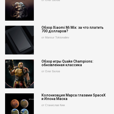
от Олег Белов
Обзор Xiaomi Mi Mix: за что платить
700 долларов?
от Mansur Toktonaliev
Обзор игры Quake Champions:
обновленная классика
от Олег Белов
Колонизация Марса глазами SpaceX
и Илона Маска
от Станислав Ким