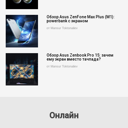
Обзор Asus ZenFone Max Plus (M1):
powerbank с экраном
от Mansur Toktonaliev
Обзор Asus Zenbook Pro 15: зачем
ему экран вместо тачпада?
от Mansur Toktonaliev
Онлайн