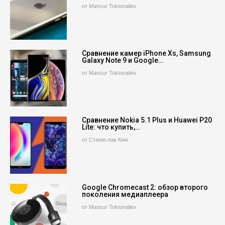
от Mansur Toktonaliev
Сравнение камер iPhone Xs, Samsung
Galaxy Note 9 и Google…
от Mansur Toktonaliev
Сравнение Nokia 5.1 Plus и Huawei P20
Lite: что купить,…
от Станислав Ким
Google Chromecast 2: обзор второго
поколения медиаплеера
от Mansur Toktonaliev