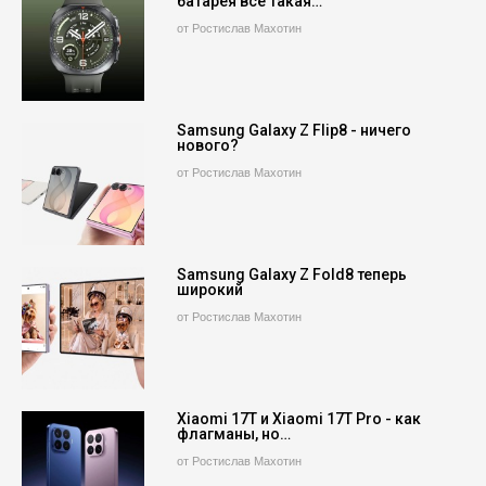
батарея все такая…
от Ростислав Махотин
Samsung Galaxy Z Flip8 - ничего
нового?
от Ростислав Махотин
Samsung Galaxy Z Fold8 теперь
широкий
от Ростислав Махотин
Xiaomi 17T и Xiaomi 17T Pro - как
флагманы, но…
от Ростислав Махотин