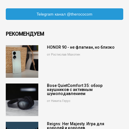
Telegram канал @therococom
РЕКОМЕНДУЕМ
HONOR 90 - не флагман, но близко
от Ростислав Махотин
Bose QuietComfort 35: обзор
наушников с активным
шумоподавлением
от Никита Герус
Reigns: Her Majesty. Игра для
королей и королев.