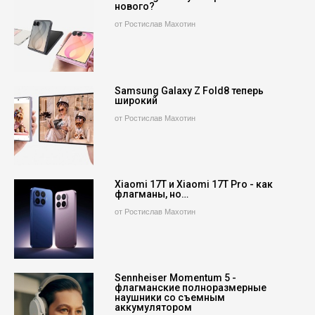
нового?
от Ростислав Махотин
Samsung Galaxy Z Fold8 теперь
широкий
от Ростислав Махотин
Xiaomi 17T и Xiaomi 17T Pro - как
флагманы, но…
от Ростислав Махотин
Sennheiser Momentum 5 -
флагманские полноразмерные
наушники со съемным
аккумулятором