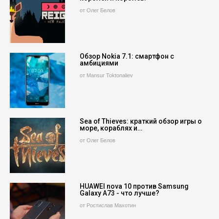
от Олег Белов
Обзор Nokia 7.1: смартфон с
амбициями
от Mansur Toktonaliev
Sea of Thieves: краткий обзор игры о
море, кораблях и…
от Олег Белов
HUAWEI nova 10 против Samsung
Galaxy A73 - что лучше?
от Ростислав Махотин