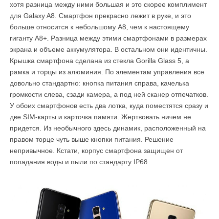
хотя разница между ними большая и это скорее комплимент
для Galaxy A8. Смартфон прекрасно лежит в руке, и это
больше относится к небольшому A8, чем к настоящему
гиганту A8+. Разница между этими смартфонами в размерах
экрана и объеме аккумулятора. В остальном они идентичны.
Крышка смартфона сделана из стекла Gorilla Glass 5, а
рамка и торцы из алюминия. По элементам управления все
довольно стандартно: кнопка питания справа, качелька
громкости слева, сзади камера, а под ней сканер отпечатков.
У обоих смартфонов есть два лотка, куда поместятся сразу и
две SIM-карты и карточка памяти. Жертвовать ничем не
придется. Из необычного здесь динамик, расположенный на
правом торце чуть выше кнопки питания. Решение
непривычное. Кстати, корпус смартфона защищен от
попадания воды и пыли по стандарту IP68