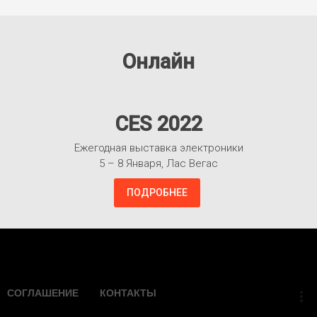
Онлайн
CES 2022
Ежегодная выставка электроники
5 – 8 Января, Лас Вегас
ПОДРОБНЕЕ
Взлететь!
СОГЛАШЕНИЕ
КОНТАКТЫ
more_vert