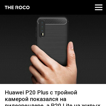
Skip
to
content
Huawei P20 Plus с тройной
камерой показался на
видеорендере, а P20 Lite на живых