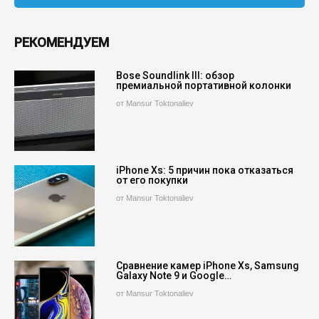
РЕКОМЕНДУЕМ
Bose Soundlink III: обзор
премиальной портативной колонки
от Mansur Toktonaliev
iPhone Xs: 5 причин пока отказаться
от его покупки
от Mansur Toktonaliev
Сравнение камер iPhone Xs, Samsung
Galaxy Note 9 и Google…
от Mansur Toktonaliev