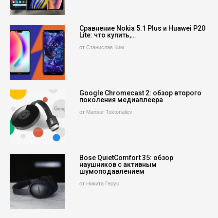
Сравнение Nokia 5.1 Plus и Huawei P20
Lite: что купить,…
от Станислав Ким
Google Chromecast 2: обзор второго
поколения медиаплеера
от Mansur Toktonaliev
Bose QuietComfort 35: обзор
наушников с активным
шумоподавлением
от Никита Герус