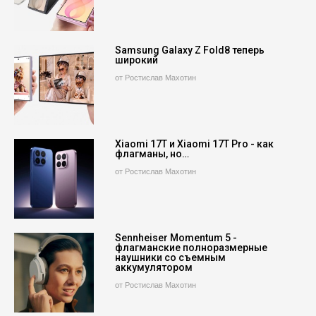
Samsung Galaxy Z Fold8 теперь
широкий
от Ростислав Махотин
Xiaomi 17T и Xiaomi 17T Pro - как
флагманы, но…
от Ростислав Махотин
Sennheiser Momentum 5 -
флагманские полноразмерные
наушники со съемным
аккумулятором
от Ростислав Махотин