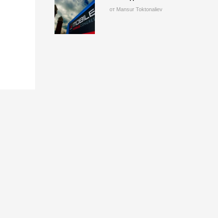
от Mansur Toktonaliev