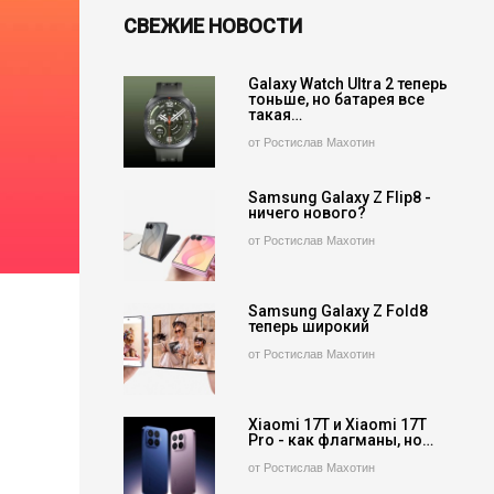
СВЕЖИЕ НОВОСТИ
Galaxy Watch Ultra 2 теперь
тоньше, но батарея все
такая…
от Ростислав Махотин
Samsung Galaxy Z Flip8 -
ничего нового?
от Ростислав Махотин
Samsung Galaxy Z Fold8
теперь широкий
от Ростислав Махотин
Xiaomi 17T и Xiaomi 17T
Pro - как флагманы, но…
от Ростислав Махотин