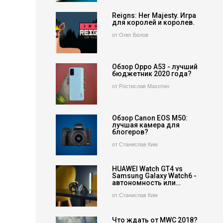
Reigns: Her Majesty. Игра
для королей и королев.
от Олег Белов
Обзор Oppo A53 - лучший
бюджетник 2020 года?
от Ростислав Махотин
Обзор Canon EOS M50:
лучшая камера для
блогеров?
от Станислав Ким
HUAWEI Watch GT4 vs
Samsung Galaxy Watch6 -
автономность или…
от Станислав Ким
Что ждать от MWC 2018?