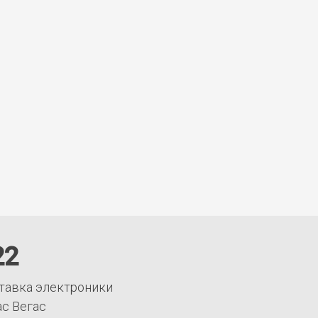
22
тавка электроники
ас Вегас