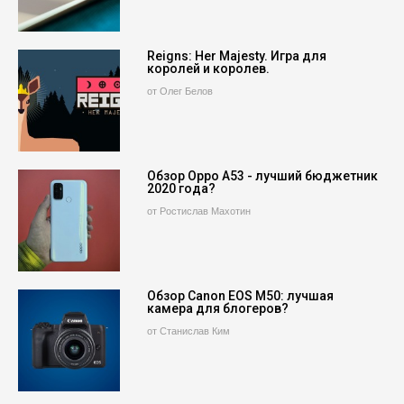
Reigns: Her Majesty. Игра для
королей и королев.
от Олег Белов
Обзор Oppo A53 - лучший бюджетник
2020 года?
от Ростислав Махотин
Обзор Canon EOS M50: лучшая
камера для блогеров?
от Станислав Ким