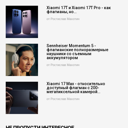
Xiaomi 17T и Xiaomi 17T Pro - как
флагманы, но…
от Ростислав Махотин
Sennheiser Momentum 5 -
флагманские полноразмерные
наушники со съемным
аккумулятором
от Ростислав Махотин
Xiaomi 17 Max - относительно
доступный флагман с 200-
мегапиксельной камерой…
от Ростислав Махотин
НЕ ПРОПУСТИ ИНТЕРЕСНОЕ