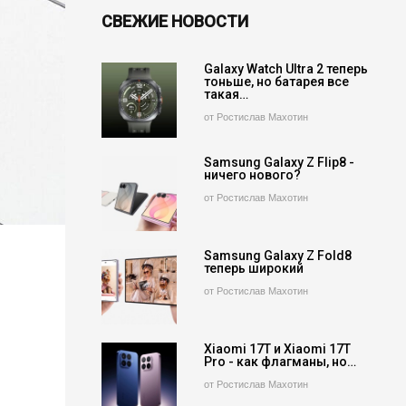
СВЕЖИЕ НОВОСТИ
Galaxy Watch Ultra 2 теперь
тоньше, но батарея все
такая…
от Ростислав Махотин
Samsung Galaxy Z Flip8 -
ничего нового?
от Ростислав Махотин
Samsung Galaxy Z Fold8
теперь широкий
от Ростислав Махотин
Xiaomi 17T и Xiaomi 17T
Pro - как флагманы, но…
от Ростислав Махотин