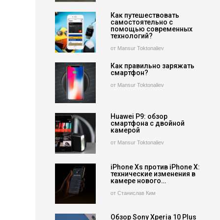
Как путешествовать
самостоятельно с
помощью современных
технологий?
от Mansur Toktonaliev
Как правильно заряжать
смартфон?
от Mansur Toktonaliev
Huawei P9: обзор
смартфона с двойной
камерой
от Mansur Toktonaliev
iPhone Xs против iPhone X:
технические изменения в
камере нового…
от Станислав Ким
Обзор Sony Xperia 10 Plus