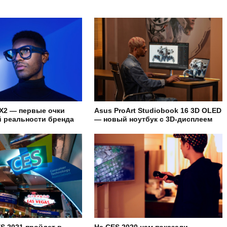
X2 — первые очки
Asus ProArt Studiobook 16 3D OLED
 реальности бренда
— новый ноутбук с 3D-дисплеем
S 2021 пройдет в
На CES 2020 нам показали