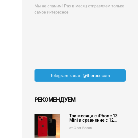
Мы не спамим! Раз в месяц отправляем только
самое интересное.
Telegram канал @therococom
РЕКОМЕНДУЕМ
Три месяца с iPhone 13
Mini и сравнение с 12…
от Олег Белов