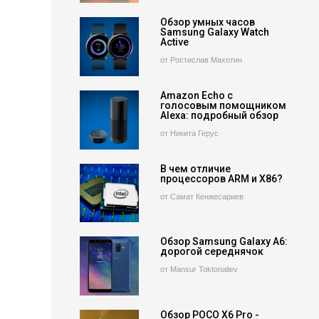
Обзор умных часов
Samsung Galaxy Watch
Active
от Ростислав Махотин
Amazon Echo с
голосовым помощником
Alexa: подробный обзор
от Никита Герус
В чем отличие
процессоров ARM и X86?
от Самат Кенжесариев
Обзор Samsung Galaxy A6:
дорогой середнячок
от Mansur Toktonaliev
Обзор POCO X6 Pro -