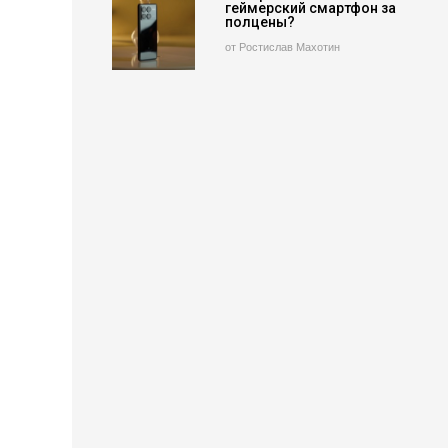
геймерский смартфон за
полцены?
от Ростислав Махотин