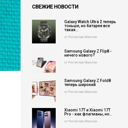
СВЕЖИЕ НОВОСТИ
Galaxy Watch Ultra 2 теперь
тоньше, но батарея все
такая…
от Ростислав Махотин
Samsung Galaxy Z Flip8 -
ничего нового?
от Ростислав Махотин
Samsung Galaxy Z Fold8
теперь широкий
от Ростислав Махотин
Xiaomi 17T и Xiaomi 17T
Pro - как флагманы, но…
от Ростислав Махотин