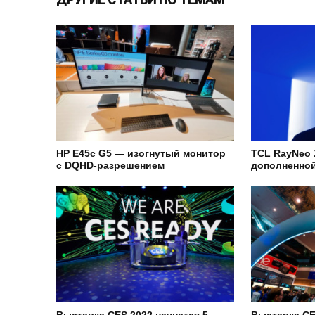
HP E45c G5 — изогнутый монитор
TCL RayNeo 
с DQHD-разрешением
дополненной
Выставка CES 2022 начнется 5
Выставка CE