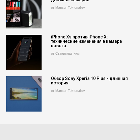
от Mansur Toktonaliev
iPhone Xs против iPhone X:
технические изменения в камере
нового…
от Станислав Ким
Обзор Sony Xperia 10 Plus - длинная
история
от Mansur Toktonaliev