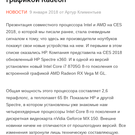
НОВОСТИ
9 января 2018
от
Артур Климентьев
Презентация совместного процессора Intel и AMD на CES
2018, о которой мы писали ранее, стала очевидным
сигналом к тому, что здесь же производители ноутбуков
покажут свои новые устройства на нем. И первыми в этом
списке оказались HP. Компания представила на CES 2018
обновленный HP Spectre x360. И в одной из версий
установлен новый Intel Core i7 8705G 8-го поколения со
встроенной графикой AMD Radeon RX Vega M GL.
Общая мощность этого процессора составляет 2,6
терафлопс, а теплопакет 65 Вт. Показали HP и другой
Spectre, в котором установлены уже знакомые нам
четырехядерные процессоры Intel Core 8-го поколения и
дискретная видеокарта nVidia Geforce MX 150. Внешне
новинки ничем не отличаются от прошлогодних версий. Все
изменения затронули лишь техническую составляющую.