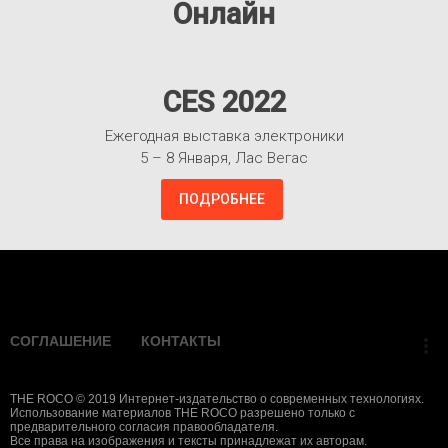
Онлайн
CES 2022
Ежегодная выставка электроники
5 – 8 Января, Лас Вегас
ПОДРОБНЕЕ
Взлететь!
СОГЛАШЕНИЕ
КОНТАКТЫ
more_vert
THE ROCO © 2019 Интернет-издательство о современных технологиях.
Использование материалов THE ROCO разрешено только с
предварительного согласия правообладателя.
Все права на изображения и тексты принадлежат их авторам.