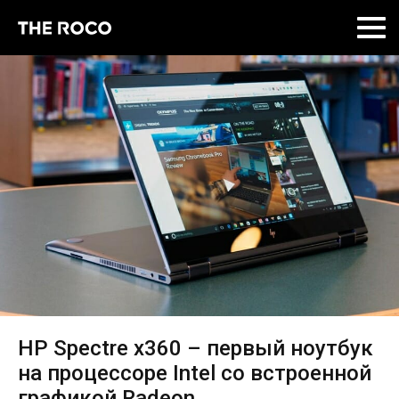
Skip
to
content
HP Spectre x360 – первый ноутбук
на процессоре Intel со встроенной
графикой Radeon