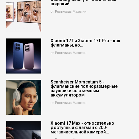
широкий
от Ростислав Махотин
Xiaomi 17T и Xiaomi 17T Pro - как
флагманы, но…
от Ростислав Махотин
Sennheiser Momentum 5 -
флагманские полноразмерные
наушники со съемным
аккумулятором
от Ростислав Махотин
Xiaomi 17 Max - относительно
доступный флагман с 200-
мегапиксельной камерой…