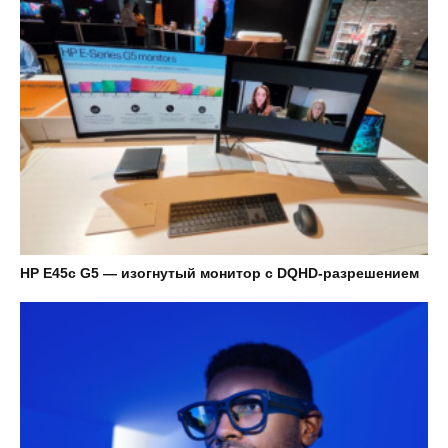
HP E45c G5 — изогнутый монитор с DQHD-разрешением