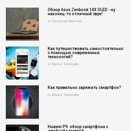
Обзор Asus Zenbook 14X OLED - ну
наконец-то отличный звук!
от Ростислав Махотин
Как путешествовать самостоятельно
с помощью современных
технологий?
от Mansur Toktonaliev
Как правильно заряжать смартфон?
от Mansur Toktonaliev
Huawei P9: обзор смартфона с
двойной камерой