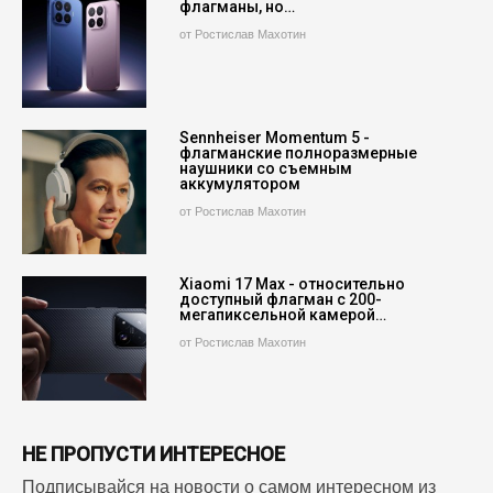
флагманы, но…
от Ростислав Махотин
Sennheiser Momentum 5 -
флагманские полноразмерные
наушники со съемным
аккумулятором
от Ростислав Махотин
Xiaomi 17 Max - относительно
доступный флагман с 200-
мегапиксельной камерой…
от Ростислав Махотин
НЕ ПРОПУСТИ ИНТЕРЕСНОЕ
Подписывайся на новости о самом интересном из