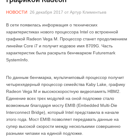
НОВОСТИ
26 декабря 2017
от
Артур Климентьев
В сети появилась информация о технических
характеристиках нового процессора Intel со встроенной
графикой Radeon Vega M. Процессор станет продолжением
линейки Core i7 и получит кодовое имя 8709G. Часть
характеристик была раскрыта бенчмарком Futuremark
SystemInfo.
По данным бенчмарка, мультичиповый процессор получит
четырехядерный процессор семейства Kaby Lake, графику
Radeon Vega M и высокоскоростную видеопамять HBM2.
Единение всех трех модулей на оной подложке стало
возможным благодаря мосту EMIB (Embedded Multi-Die
Interconnect Bridge), который Intel представила в начале
этого года. Мост EMIB позволяет передавать данные на
супер высокой скорости между несколькими совершенно
разными чипами на единой подложке.