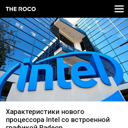
Skip
to
content
Характеристики нового
процессора Intel со встроенной
графикой Radeon