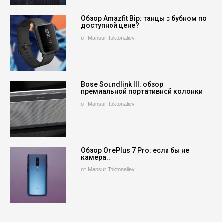
Обзор Amazfit Bip: танцы с бубном по
доступной цене?
от Mansur Toktonaliev
Bose Soundlink III: обзор
премиальной портативной колонки
от Mansur Toktonaliev
Обзор OnePlus 7 Pro: если бы не
камера...
от Mansur Toktonaliev