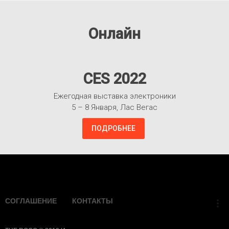
Онлайн
CES 2022
Ежегодная выставка электроники
5 – 8 Января, Лас Вегас
ПОДРОБНЕЕ
Взлететь!
СОГЛАШЕНИЕ
КОНТАКТЫ
more_vert