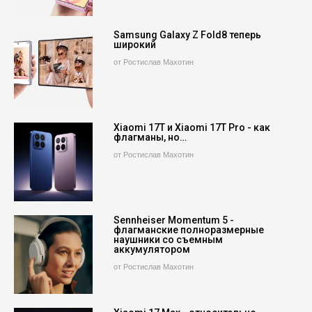
Samsung Galaxy Z Fold8 теперь
широкий
от Ростислав Махотин
Xiaomi 17T и Xiaomi 17T Pro - как
флагманы, но…
от Ростислав Махотин
Sennheiser Momentum 5 -
флагманские полноразмерные
наушники со съемным
аккумулятором
от Ростислав Махотин