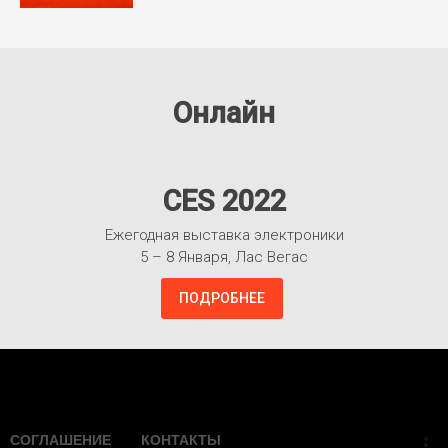
Онлайн
CES 2022
Ежегодная выставка электроники
5 – 8 Января, Лас Вегас
ПОДРОБНЕЕ
Взлететь!
СОГЛАШЕНИЕ
КОНТАКТЫ
more_vert