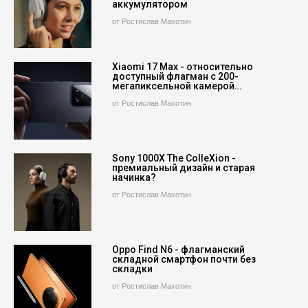
аккумулятором
от Ростислав Махотин
Xiaomi 17 Max - относительно
доступный флагман с 200-
мегапиксельной камерой…
от Ростислав Махотин
Sony 1000X The ColleXion -
премиальный дизайн и старая
начинка?
от Ростислав Махотин
Oppo Find N6 - флагманский
складной смартфон почти без
складки
от Ростислав Махотин