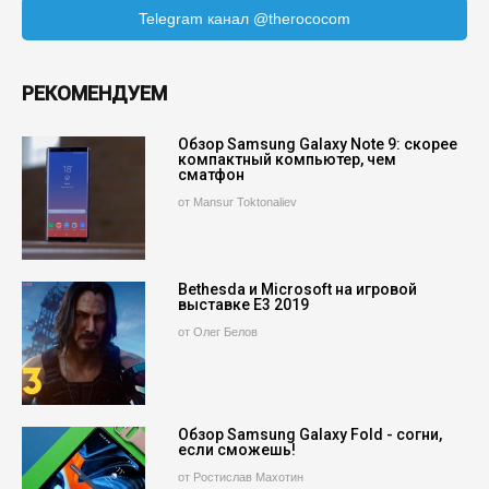
Telegram канал @therococom
РЕКОМЕНДУЕМ
Обзор Samsung Galaxy Note 9: скорее
компактный компьютер, чем
сматфон
от Mansur Toktonaliev
Bethesda и Microsoft на игровой
выставке E3 2019
от Олег Белов
Обзор Samsung Galaxy Fold - согни,
если сможешь!
от Ростислав Махотин