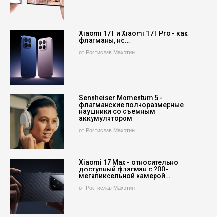
Xiaomi 17T и Xiaomi 17T Pro - как
флагманы, но…
от Ростислав Махотин
Sennheiser Momentum 5 -
флагманские полноразмерные
наушники со съемным
аккумулятором
от Ростислав Махотин
Xiaomi 17 Max - относительно
доступный флагман с 200-
мегапиксельной камерой…
от Ростислав Махотин