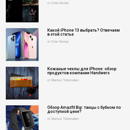
от Олег Белов
Какой iPhone 13 выбрать? Отвечаем
в этой статье
от Олег Белов
Кожаные чехлы для iPhone: обзор
продуктов компании Handwers
от Mansur Toktonaliev
Обзор Amazfit Bip: танцы с бубном по
доступной цене?
от Mansur Toktonaliev