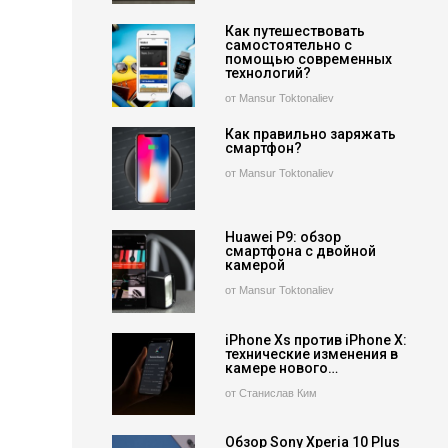
Как путешествовать
самостоятельно с
помощью современных
технологий?
от Mansur Toktonaliev
Как правильно заряжать
смартфон?
от Mansur Toktonaliev
Huawei P9: обзор
смартфона с двойной
камерой
от Mansur Toktonaliev
iPhone Xs против iPhone X:
технические изменения в
камере нового…
от Станислав Ким
Обзор Sony Xperia 10 Plus