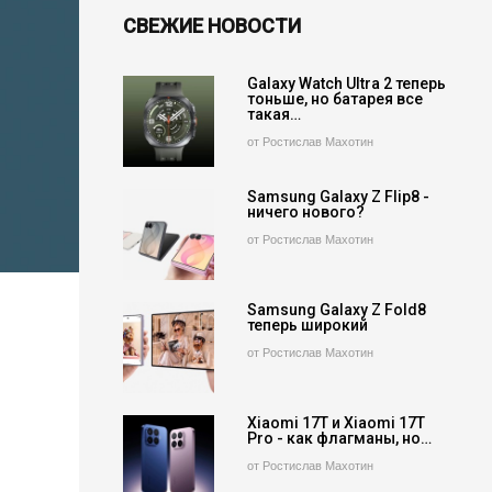
СВЕЖИЕ НОВОСТИ
Galaxy Watch Ultra 2 теперь
тоньше, но батарея все
такая…
от Ростислав Махотин
Samsung Galaxy Z Flip8 -
ничего нового?
от Ростислав Махотин
Samsung Galaxy Z Fold8
теперь широкий
от Ростислав Махотин
Xiaomi 17T и Xiaomi 17T
Pro - как флагманы, но…
от Ростислав Махотин