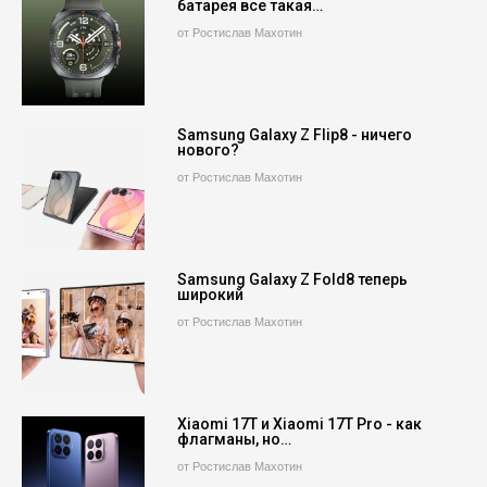
батарея все такая…
от Ростислав Махотин
Samsung Galaxy Z Flip8 - ничего
нового?
от Ростислав Махотин
Samsung Galaxy Z Fold8 теперь
широкий
от Ростислав Махотин
Xiaomi 17T и Xiaomi 17T Pro - как
флагманы, но…
от Ростислав Махотин