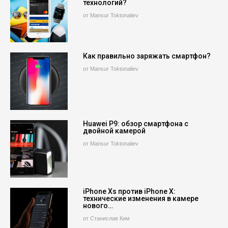
технологий?
от Mansur Toktonaliev
Как правильно заряжать смартфон?
от Mansur Toktonaliev
Huawei P9: обзор смартфона с
двойной камерой
от Mansur Toktonaliev
iPhone Xs против iPhone X:
технические изменения в камере
нового…
от Станислав Ким