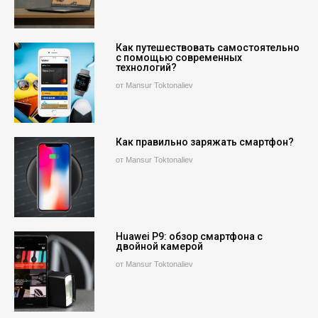
Как путешествовать самостоятельно
с помощью современных
технологий?
от Mansur Toktonaliev
Как правильно заряжать смартфон?
от Mansur Toktonaliev
Huawei P9: обзор смартфона с
двойной камерой
от Mansur Toktonaliev