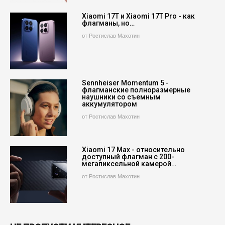
Xiaomi 17T и Xiaomi 17T Pro - как
флагманы, но…
от Ростислав Махотин
Sennheiser Momentum 5 -
флагманские полноразмерные
наушники со съемным
аккумулятором
от Ростислав Махотин
Xiaomi 17 Max - относительно
доступный флагман с 200-
мегапиксельной камерой…
от Ростислав Махотин