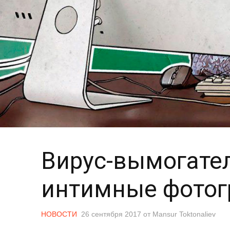
Вирус-вымогател
интимные фотог
НОВОСТИ
26 сентября 2017
от
Mansur Toktonaliev