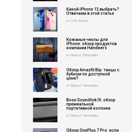
Какой iPhone 13 выбрать?
Отвечаем в этой статье
от Олег Белов
Кожаные чехлы для
iPhone: обзор продуктов
компании Handwers
от Mansur Toktonaliev
Обзор Amazfit Bip: танцы с
бубном по доступной
цене?
от Mansur Toktonaliev
Bose Soundlink III: обзор
премиальной
портативной колонки
от Mansur Toktonaliev
Обзор OnePlus 7 Pro: если