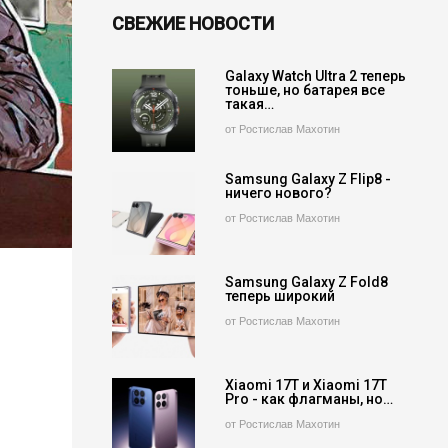
СВЕЖИЕ НОВОСТИ
Galaxy Watch Ultra 2 теперь
тоньше, но батарея все
такая…
от Ростислав Махотин
Samsung Galaxy Z Flip8 -
ничего нового?
от Ростислав Махотин
Samsung Galaxy Z Fold8
теперь широкий
от Ростислав Махотин
Xiaomi 17T и Xiaomi 17T
Pro - как флагманы, но…
от Ростислав Махотин