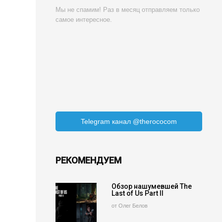
Мы не спамим! Раз в месяц отправляем только
самое интересное.
Telegram канал @therococom
РЕКОМЕНДУЕМ
Обзор нашумевшей The
Last of Us Part II
от Олег Белов