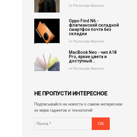
от Ростислав Махотин
Oppo Find N6 -
флагманский складной
смартфон почти без
складки
от Ростислав Махотин
MacBook Neo - чип A18
Pro, яркие цвета и
доступный…
от Ростислав Махотин
НЕ ПРОПУСТИ ИНТЕРЕСНОЕ
Подписывайся на новости о самом интересном
из мира гаджетов и технологий