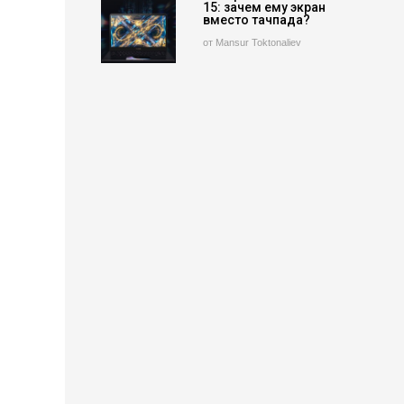
15: зачем ему экран
вместо тачпада?
от Mansur Toktonaliev