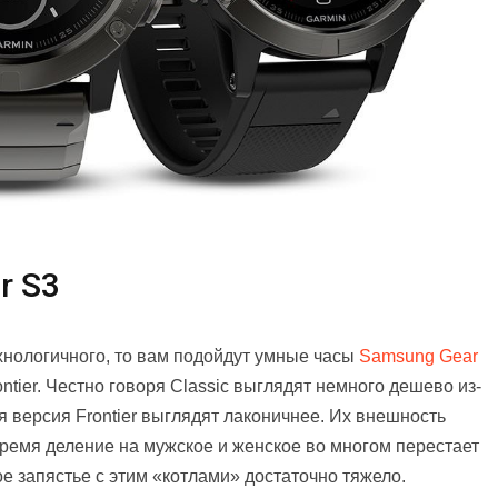
r S3
ехнологичного, то вам подойдут умные часы
Samsung Gear
ontier. Честно говоря Classic выглядят немного дешево из-
я версия Frontier выглядят лаконичнее. Их внешность
время деление на мужское и женское во многом перестает
е запястье с этим «котлами» достаточно тяжело.