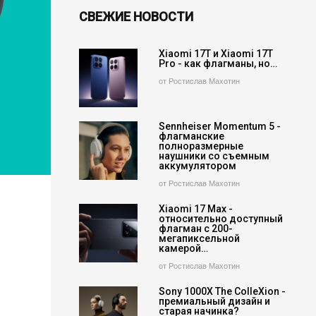
СВЕЖИЕ НОВОСТИ
Xiaomi 17T и Xiaomi 17T
Pro - как флагманы, но…
от Ростислав Махотин
Sennheiser Momentum 5 -
флагманские
полноразмерные
наушники со съемным
аккумулятором
от Ростислав Махотин
Xiaomi 17 Max -
относительно доступный
флагман с 200-
мегапиксельной
камерой…
от Ростислав Махотин
Sony 1000X The ColleXion -
премиальный дизайн и
старая начинка?