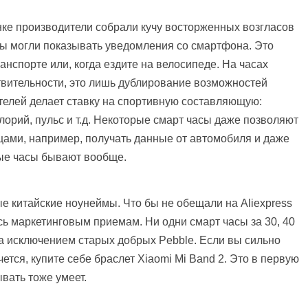
ке производители собрали кучу восторженных возгласов
асы могли показывать уведомления со смартфона. Это
нспорте или, когда ездите на велосипеде. На часах
йствительности, это лишь дублирование возможностей
елей делает ставку на спортивную составляющую:
лорий, пульс и т.д. Некоторые смарт часы даже позволяют
щами, например, получать данные от автомобиля и даже
ные часы бывают вообще.
 китайские ноунеймы. Что бы не обещали на Aliexpress
сь маркетинговым приемам. Ни одни смарт часы за 30, 40
 за исключением старых добрых Pebble. Если вы сильно
ется, купите себе браслет Xiaomi Mi Band 2. Это в первую
вать тоже умеет.