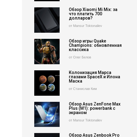
Обзор Xiaomi Mi Mix: за
что платить 700
долларов?
от Mansur Toktonaliev
Обзор игры Quake
Champions: обновленная
классика
от Олег Белов
Колонизация Марса
глазами SpaceX и Илона
Маска
от Станислав Ким
Обзор Asus ZenFone Max
Plus (M1): powerbank с
экраном
от Mansur Toktonaliev
Обзор Asus Zenbook Pro