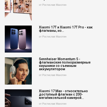
от Ростислав Махотин
Xiaomi 17T и Xiaomi 17T Pro - как
флагманы, но…
от Ростислав Махотин
Sennheiser Momentum 5 -
флагманские полноразмерные
наушники со съемным
аккумулятором
от Ростислав Махотин
Xiaomi 17 Max - относительно
доступный флагман с 200-
мегапиксельной камерой…
от Ростислав Махотин