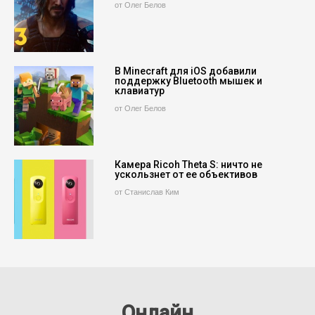
от Олег Белов
В Minecraft для iOS добавили
поддержку Bluetooth мышек и
клавиатур
от Олег Белов
Камера Ricoh Theta S: ничто не
ускользнет от ее объективов
от Станислав Ким
Онлайн