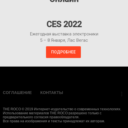
CES 2022
Ежегодная выставка электроники
5 – 8 Января, Лас Вегас
ПОДРОБНЕЕ
Взлететь!
СОГЛАШЕНИЕ
КОНТАКТЫ
more_vert
THE ROCO © 2019 Интернет-издательство о современных технологиях.
Использование материалов THE ROCO разрешено только с
предварительного согласия правообладателя.
Все права на изображения и тексты принадлежат их авторам.