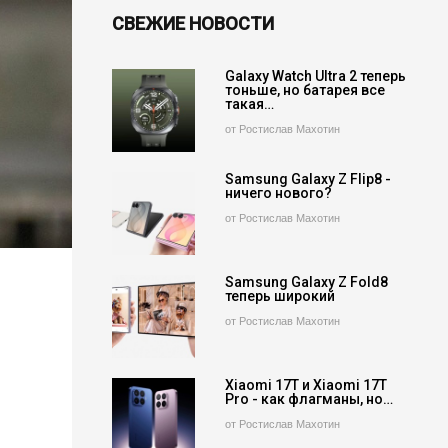
СВЕЖИЕ НОВОСТИ
Galaxy Watch Ultra 2 теперь
тоньше, но батарея все
такая…
от Ростислав Махотин
Samsung Galaxy Z Flip8 -
ничего нового?
от Ростислав Махотин
Samsung Galaxy Z Fold8
теперь широкий
от Ростислав Махотин
Xiaomi 17T и Xiaomi 17T
Pro - как флагманы, но…
от Ростислав Махотин