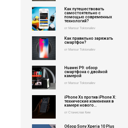
Как путешествовать
самостоятельно с
помощью современных
технологий?
от Mansur Toktonaliev
Как правильно заряжать
смартфон?
от Mansur Toktonaliev
Huawei P9: обзор
смартфона с двойной
камерой
от Mansur Toktonaliev
iPhone Xs против iPhone X:
технические изменения в
камере нового…
от Станислав Ким
Обзор Sony Xperia 10 Plus