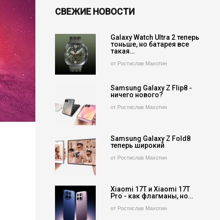
СВЕЖИЕ НОВОСТИ
Galaxy Watch Ultra 2 теперь
тоньше, но батарея все
такая…
от Ростислав Махотин
Samsung Galaxy Z Flip8 -
ничего нового?
от Ростислав Махотин
Samsung Galaxy Z Fold8
теперь широкий
от Ростислав Махотин
Xiaomi 17T и Xiaomi 17T
Pro - как флагманы, но…
от Ростислав Махотин