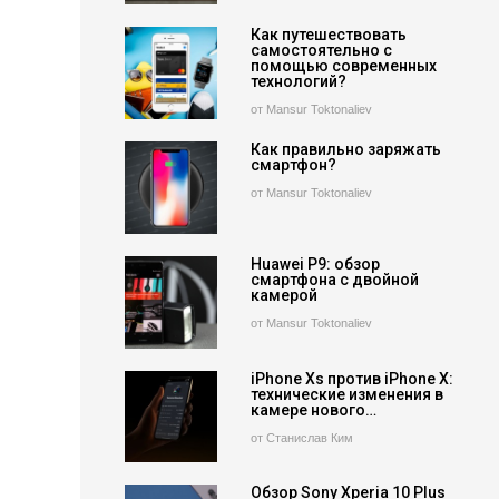
Как путешествовать
самостоятельно с
помощью современных
технологий?
от Mansur Toktonaliev
Как правильно заряжать
смартфон?
от Mansur Toktonaliev
Huawei P9: обзор
смартфона с двойной
камерой
от Mansur Toktonaliev
iPhone Xs против iPhone X:
технические изменения в
камере нового…
от Станислав Ким
Обзор Sony Xperia 10 Plus