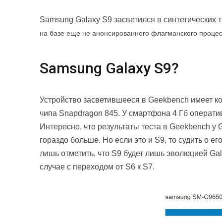
Samsung Galaxy S9 засветился в синтетических т
на базе еще не анонсированного флагманского проце
Samsung Galaxy S9?
Устройство засветившееся в Geekbench имеет к
чипа Snapdragon 845. У смартфона 4 Гб операти
Интересно, что результаты теста в Geekbench у G
гораздо больше. Но если это и S9, то судить о 
лишь отметить, что S9 будет лишь эволюцией Gal
случае с переходом от S6 к S7.