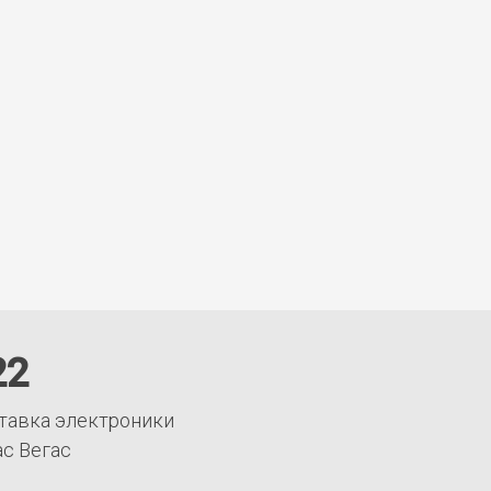
22
тавка электроники
ас Вегас