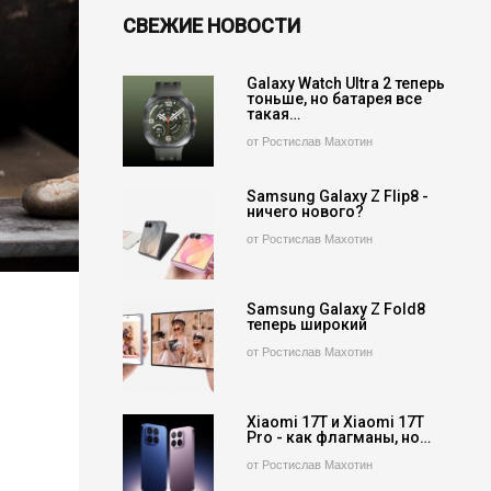
СВЕЖИЕ НОВОСТИ
Galaxy Watch Ultra 2 теперь
тоньше, но батарея все
такая…
от Ростислав Махотин
Samsung Galaxy Z Flip8 -
ничего нового?
от Ростислав Махотин
Samsung Galaxy Z Fold8
теперь широкий
от Ростислав Махотин
Xiaomi 17T и Xiaomi 17T
Pro - как флагманы, но…
от Ростислав Махотин