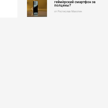
геймерский смартфон за
полцены?
от Ростислав Махотин