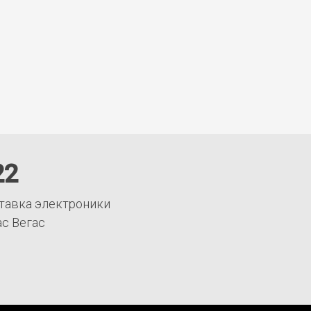
22
тавка электроники
ас Вегас