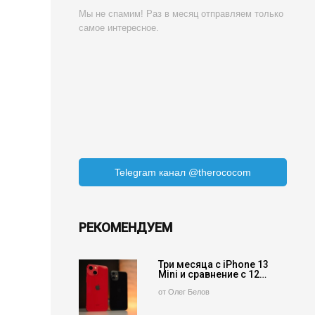
Мы не спамим! Раз в месяц отправляем только
самое интересное.
Telegram канал @therococom
РЕКОМЕНДУЕМ
Три месяца с iPhone 13
Mini и сравнение с 12…
от Олег Белов