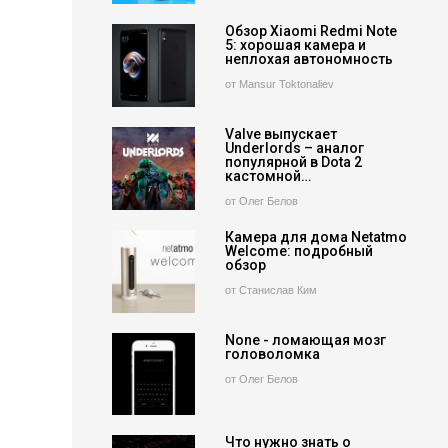
Обзор Xiaomi Redmi Note
5: хорошая камера и
неплохая автономность
от Mansur Toktonaliev
Valve выпускает
Underlords – аналог
популярной в Dota 2
кастомной…
от Олег Белов
Камера для дома Netatmo
Welcome: подробный
обзор
от Станислав Ким
None - ломающая мозг
головоломка
от Олег Белов
Что нужно знать о