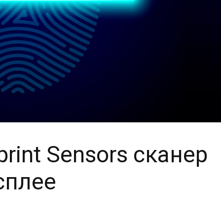
rint Sensors сканер
сплее