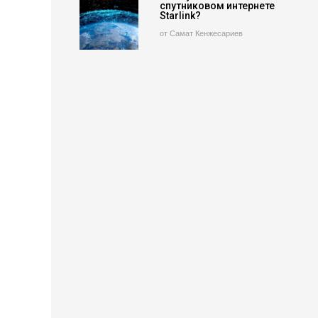
спутниковом интернете
Starlink?
от Самат Кенжесариев