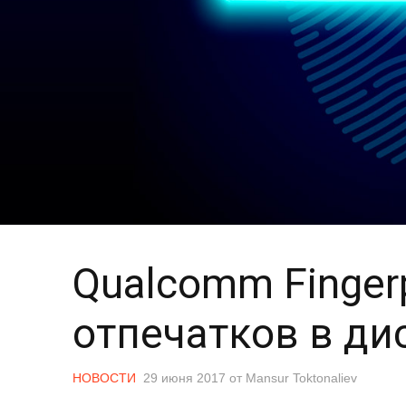
Qualcomm Fingerp
отпечатков в ди
НОВОСТИ
29 июня 2017
от
Mansur Toktonaliev