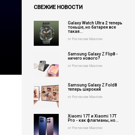
СВЕЖИЕ НОВОСТИ
Galaxy Watch Ultra 2 теперь
тоньше, но батарея все
такая…
от Ростислав Махотин
Samsung Galaxy Z Flip8 -
ничего нового?
от Ростислав Махотин
Samsung Galaxy Z Fold8
теперь широкий
от Ростислав Махотин
Xiaomi 17T и Xiaomi 17T
Pro - как флагманы, но…
от Ростислав Махотин